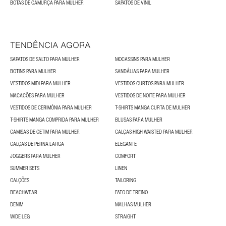
BOTAS DE CAMURÇA PARA MULHER
SAPATOS DE VINIL
TENDÊNCIA AGORA
SAPATOS DE SALTO PARA MULHER
MOCASSINS PARA MULHER
BOTINS PARA MULHER
SANDÁLIAS PARA MULHER
VESTIDOS MIDI PARA MULHER
VESTIDOS CURTOS PARA MULHER
MACACÕES PARA MULHER
VESTIDOS DE NOITE PARA MULHER
VESTIDOS DE CERIMÓNIA PARA MULHER
T-SHIRTS MANGA CURTA DE MULHER
T-SHIRTS MANGA COMPRIDA PARA MULHER
BLUSAS PARA MULHER
CAMISAS DE CETIM PARA MULHER
CALÇAS HIGH WAISTED PARA MULHER
CALÇAS DE PERNA LARGA
ELEGANTE
JOGGERS PARA MULHER
COMFORT
SUMMER SETS
LINEN
CALÇÕES
TAILORING
BEACHWEAR
FATO DE TREINO
DENIM
MALHAS MULHER
WIDE LEG
STRAIGHT