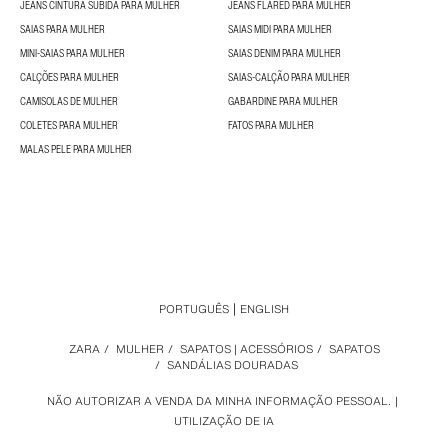
JEANS CINTURA SUBIDA PARA MULHER
JEANS FLARED PARA MULHER
SAIAS PARA MULHER
SAIAS MIDI PARA MULHER
MINI-SAIAS PARA MULHER
SAIAS DENIM PARA MULHER
CALÇÕES PARA MULHER
SAIAS-CALÇÃO PARA MULHER
CAMISOLAS DE MULHER
GABARDINE PARA MULHER
COLETES PARA MULHER
FATOS PARA MULHER
MALAS PELE PARA MULHER
PORTUGUÊS
ENGLISH
ZARA
/
MULHER
/
SAPATOS | ACESSÓRIOS
/
SAPATOS
/
SANDÁLIAS DOURADAS
NÃO AUTORIZAR A VENDA DA MINHA INFORMAÇÃO PESSOAL.
UTILIZAÇÃO DE IA