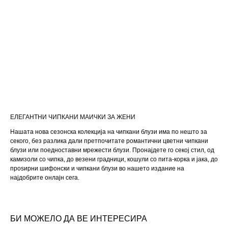
ЕЛЕГАНТНИ ЧИПКАНИ МАИЧКИ ЗА ЖЕНИ
Нашата нова сезонска колекција на чипкани блузи има по нешто за
секого, без разлика дали претпочитате романтични цветни чипкани
блузи или поедноставни мрежести блузи. Пронајдете го секој стил, од
камизоли со чипка, до везени градници, кошули со пита-корка и јака, до
проѕирни шифонски и чипкани блузи во нашето издание на
најдобрите онлајн сега.
БИ МОЖЕЛО ДА ВЕ ИНТЕРЕСИРА