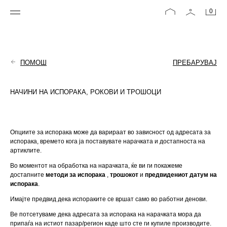
0
ПОМОШ
ПРЕБАРУВАЈ
НАЧИНИ НА ИСПОРАКА, РОКОВИ И ТРОШОЦИ
Опциите за испорака може да варираат во зависност од адресата за 
испорака, времето кога ја поставувате нарачката и достапноста на 
артиклите.
Во моментот на обработка на нарачката, ќе ви ги покажеме 
достапните 
методи за испорака
 , 
трошокот
 и 
предвидениот датум на 
испорака
.
Имајте предвид дека испораките се вршат само во работни денови.
Ве потсетуваме дека адресата за испорака на нарачката мора да 
припаѓа на истиот пазар/регион каде што сте ги купиле производите.