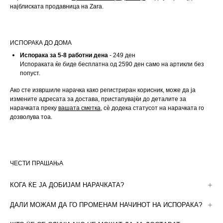
најблиската продавница на Zara.
ИСПОРАКА ДО ДОМА
Испорака за 5-8 работни дена
 - 249 ден
Испораката ќе биде бесплатна од 2590 ден само на артикли без 
попуст.
Ако сте извршиле нарачка како регистриран корисник, може да ја 
измените адресата за достава, пристапувајќи до деталите за 
нарачката преку 
вашата сметка
, сè додека статусот на нарачката го 
дозволува тоа.
ЧЕСТИ ПРАШАЊА
КОГА ЌЕ ЈА ДОБИЈАМ НАРАЧКАТА?
При извршување на нарачката, ќе ви го понудиме предвидениот датум 
ДАЛИ МОЖАМ ДА ГО ПРОМЕНАМ НАЧИНОТ НА ИСПОРАКА?
на достава. Потоа може да ја следите од 
вашата сметка
 или, ако сте 
извршиле купување како гостин, од линкот во која било од е-пораките 
Ако купувањето е веќе завршено, избраниот начин на испорака не 