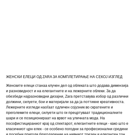
ЖЕНСКИ ЕЛЕЦИ ОД ZARA ЗА КОМПЛЕТИРАЊЕ НА СЕКОЈ ИЗГЛЕД
Женските елеци станаа клучен дел од облеката што додава димензија
и разновидност и на елегантните и на лежерните облеки. За да
обезбеди најразновидни дизајни, Zara претставува избор од различни
должини, силуети, бои и материјали за да ја поттикне креативноста.
Лежерните изгледи наоѓаат одличен сојузник во скратените и
преголемите елеци, силуети што ги прецртуваат традиционалните
шари и се позиционираат на врвот на уличната мода. На
пософистицираниот крај од спектарот, елегантните елеци - како што е
класичниот црн елек - се особено погодни за професионални средини
и посебни пригоди благодарение на нивниот трезен и елегантен тон.