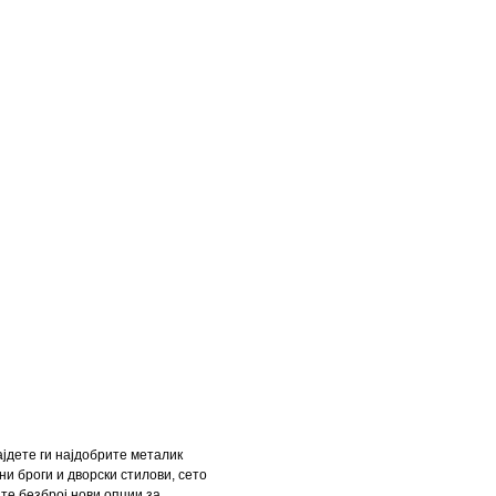
ајдете ги најдобрите металик
и броги и дворски стилови, сето
јте безброј нови опции за