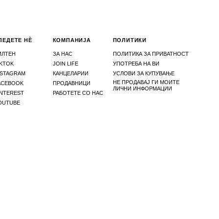
ЛЕДЕТЕ НЀ
КОМПАНИЈА
ПОЛИТИКИ
ИЛТЕН
ЗА НАС
ПОЛИТИКА ЗА ПРИВАТНОСТ
IKTOK
JOIN LIFE
УПОТРЕБА НА ВИ
NSTAGRAM
КАНЦЕЛАРИИ
УСЛОВИ ЗА КУПУВАЊЕ
НЕ ПРОДАВАЈ ГИ МОИТЕ
ACEBOOK
ПРОДАВНИЦИ
ЛИЧНИ ИНФОРМАЦИИ
INTEREST
РАБОТЕТЕ СО НАС
OUTUBE