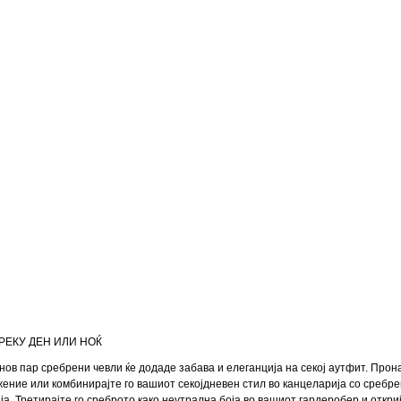
РЕКУ ДЕН ИЛИ НОЌ
нов пар сребрени чевли ќе додаде забава и елеганција на секој аутфит. Прон
ение или комбинирајте го вашиот секојдневен стил во канцеларија со сребрен
ја. Третирајте го среброто како неутрална боја во вашиот гардеробер и откри