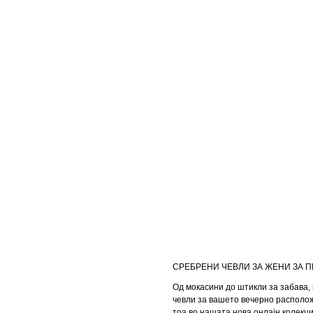
СРЕБРЕНИ ЧЕВЛИ ЗА ЖЕНИ ЗА П
Од мокасини до штикли за забава, 
чевли за вашето вечерно располож
тоа во нашата нова онлајн колекци