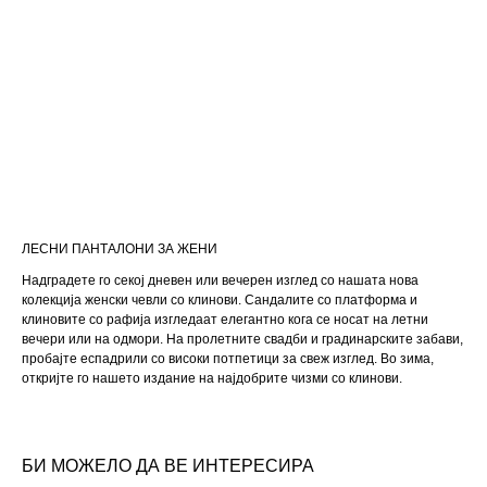
ЛЕСНИ ПАНТАЛОНИ ЗА ЖЕНИ
Надградете го секој дневен или вечерен изглед со нашата нова
колекција женски чевли со клинови. Сандалите со платформа и
клиновите со рафија изгледаат елегантно кога се носат на летни
вечери или на одмори. На пролетните свадби и градинарските забави,
пробајте еспадрили со високи потпетици за свеж изглед. Во зима,
откријте го нашето издание на најдобрите чизми со клинови.
БИ МОЖЕЛО ДА ВЕ ИНТЕРЕСИРА