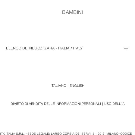
BAMBINI
ELENCO DEI NEGOZI ZARA - ITALIA / ITALY
ALESSANDRIA (1)
ANCONA (1)
CORSO ROMA
AREZZO (1)
GARIBALDI
BARI (4)
CORSO ITALIA
ITALIANO
ENGLISH
BERGAMO (1)
VIA SPARANO
BOLOGNA (3)
BARIBLU
ORIOCENTER
DIVIETO DI VENDITA DELLE INFORMAZIONI PERSONALI
USO DELL’IA
BOLZANO (1)
MONGOLFIERA
INDIPENDENZA
BRESCIA (2)
VIA SPARANO
METROPOLITA
VIA MUSEO
BRINDISI (1)
GRAN RENO
IL LEONE DI LONATO
CAGLIARI (1)
ELNOS SHOPPING
COLONNE
CASERTA (1)
ITX ITALIA S.R.L. • SEDE LEGALE: LARGO CORSIA DEI SERVI, 3 – 20121 MILANO •CODICE
VIA MANNO