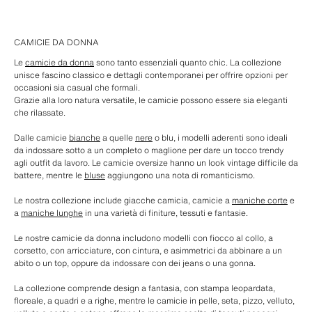
CAMICIE DA DONNA
Le
camicie da donna
sono tanto essenziali quanto chic. La collezione
unisce fascino classico e dettagli contemporanei per offrire opzioni per
occasioni sia casual che formali.
Grazie alla loro natura versatile, le camicie possono essere sia eleganti
che rilassate.
Dalle camicie
bianche
a quelle
nere
o blu, i modelli aderenti sono ideali
da indossare sotto a un completo o maglione per dare un tocco trendy
agli outfit da lavoro. Le camicie oversize hanno un look vintage difficile da
battere, mentre le
bluse
aggiungono una nota di romanticismo.
Le nostra collezione include giacche camicia, camicie a
maniche corte
e
a
maniche lunghe
in una varietà di finiture, tessuti e fantasie.
Le nostre camicie da donna includono modelli con fiocco al collo, a
corsetto, con arricciature, con cintura, e asimmetrici da abbinare a un
abito o un top, oppure da indossare con dei jeans o una gonna.
La collezione comprende design a fantasia, con stampa leopardata,
floreale, a quadri e a righe, mentre le camicie in pelle, seta, pizzo, velluto,