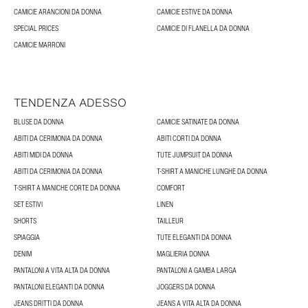
CAMICIE ARANCIONI DA DONNA
CAMICIE ESTIVE DA DONNA
SPECIAL PRICES
CAMICIE DI FLANELLA DA DONNA
CAMICIE MARRONI
TENDENZA ADESSO
BLUSE DA DONNA
CAMICIE SATINATE DA DONNA
ABITI DA CERIMONIA DA DONNA
ABITI CORTI DA DONNA
ABITI MIDI DA DONNA
TUTE JUMPSUIT DA DONNA
ABITI DA CERIMONIA DA DONNA
T-SHIRT A MANICHE LUNGHE DA DONNA
T-SHIRT A MANICHE CORTE DA DONNA
COMFORT
SET ESTIVI
LINEN
SHORTS
TAILLEUR
SPIAGGIA
TUTE ELEGANTI DA DONNA
DENIM
MAGLIERIA DONNA
PANTALONI A VITA ALTA DA DONNA
PANTALONI A GAMBA LARGA
PANTALONI ELEGANTI DA DONNA
JOGGERS DA DONNA
JEANS DRITTI DA DONNA
JEANS A VITA ALTA DA DONNA