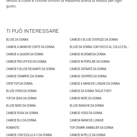
velluto a coste e cotone offrono la massima scelta di tessuti per ogni
gusto.
TI PUÒ INTERESSARE
BLUSE DA DONNA
CAMICIE E BLUSE OVERSIZE DA DONNA
CAMICIE A MANICHE CORTE DA DONNA
BLUSE DA DONNA CON FIOCCO AL COLLO E BLUSE CON NODI
CAMICIE A QUADRI DA DONNA
CAMICIE IN DENIM DA DONNA
CAMICIE PER UFFICIO DA DONNA
CAMICIE IN POPELINE DA DONNA
CAMICIE E BLUSE RICAMATE DA DONNA
CAMICIE SATINATE DA DONNA
CAMICIE STAMPATE DA DONNA
CAMICIE CROPPED DA DONNA
CROP TOP DA DONNA
CAMICIE A MANICHE LUNGHE DA DONNA
BLUSE VERDI DA DONNA
CAMICIE DA DONNA TAGLIE FORTI
TOP DA SERA DA DONNA
CAMICIE NERE DA DONNA
BLUSE NERE DA DONNA
BLUSE BIANCHE DA DONNA
CAMICIE ROSA DA DONNA
CAMICIE VERDI DA DONNA
CAMICIE BLU DA DONNA
CAMICIA MANICHE LUNGHE
ROMANTIC
TOP STAMPA ANIMALIER DA DONNA
CAMICIE CON SCOLLO A V DA DONNA
CAMICIE IN PELLE DA DONNA