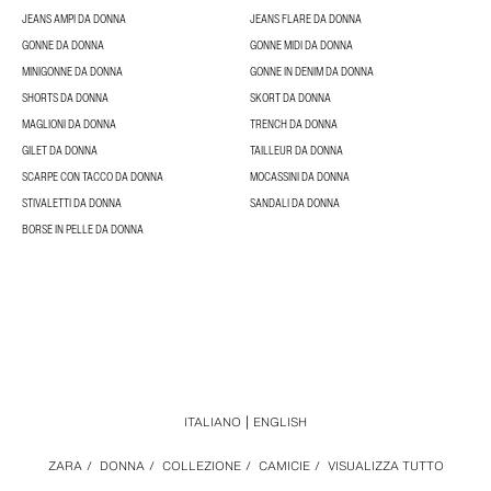
JEANS AMPI DA DONNA
JEANS FLARE DA DONNA
GONNE DA DONNA
GONNE MIDI DA DONNA
MINIGONNE DA DONNA
GONNE IN DENIM DA DONNA
SHORTS DA DONNA
SKORT DA DONNA
MAGLIONI DA DONNA
TRENCH DA DONNA
GILET DA DONNA
TAILLEUR DA DONNA
SCARPE CON TACCO DA DONNA
MOCASSINI DA DONNA
STIVALETTI DA DONNA
SANDALI DA DONNA
BORSE IN PELLE DA DONNA
ITALIANO
ENGLISH
ZARA
/
DONNA
/
COLLEZIONE
/
CAMICIE
/
VISUALIZZA TUTTO