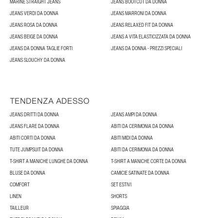
MARINE STRAIGHT JEANS
JEANS BOOTCUT DA DONNA
JEANS VERDI DA DONNA
JEANS MARRONI DA DONNA
JEANS ROSA DA DONNA
JEANS RELAXED FIT DA DONNA
JEANS BEIGE DA DONNA
JEANS A VITA ELASTICIZZATA DA DONNA
JEANS DA DONNA TAGLIE FORTI
JEANS DA DONNA - PREZZI SPECIALI
JEANS SLOUCHY DA DONNA
TENDENZA ADESSO
JEANS DRITTI DA DONNA
JEANS AMPI DA DONNA
JEANS FLARE DA DONNA
ABITI DA CERIMONIA DA DONNA
ABITI CORTI DA DONNA
ABITI MIDI DA DONNA
TUTE JUMPSUIT DA DONNA
ABITI DA CERIMONIA DA DONNA
T-SHIRT A MANICHE LUNGHE DA DONNA
T-SHIRT A MANICHE CORTE DA DONNA
BLUSE DA DONNA
CAMICIE SATINATE DA DONNA
COMFORT
SET ESTIVI
LINEN
SHORTS
TAILLEUR
SPIAGGIA