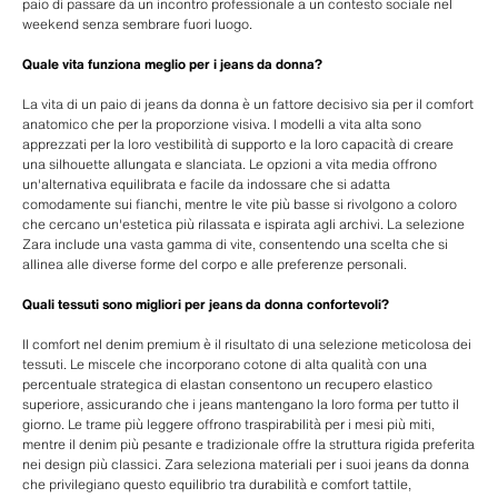
paio di passare da un incontro professionale a un contesto sociale nel
weekend senza sembrare fuori luogo.
Quale vita funziona meglio per i jeans da donna?
La vita di un paio di jeans da donna è un fattore decisivo sia per il comfort
anatomico che per la proporzione visiva. I modelli a vita alta sono
apprezzati per la loro vestibilità di supporto e la loro capacità di creare
una silhouette allungata e slanciata. Le opzioni a vita media offrono
un'alternativa equilibrata e facile da indossare che si adatta
comodamente sui fianchi, mentre le vite più basse si rivolgono a coloro
che cercano un'estetica più rilassata e ispirata agli archivi. La selezione
Zara include una vasta gamma di vite, consentendo una scelta che si
allinea alle diverse forme del corpo e alle preferenze personali.
Quali tessuti sono migliori per jeans da donna confortevoli?
Il comfort nel denim premium è il risultato di una selezione meticolosa dei
tessuti. Le miscele che incorporano cotone di alta qualità con una
percentuale strategica di elastan consentono un recupero elastico
superiore, assicurando che i jeans mantengano la loro forma per tutto il
giorno. Le trame più leggere offrono traspirabilità per i mesi più miti,
mentre il denim più pesante e tradizionale offre la struttura rigida preferita
nei design più classici. Zara seleziona materiali per i suoi jeans da donna
che privilegiano questo equilibrio tra durabilità e comfort tattile,