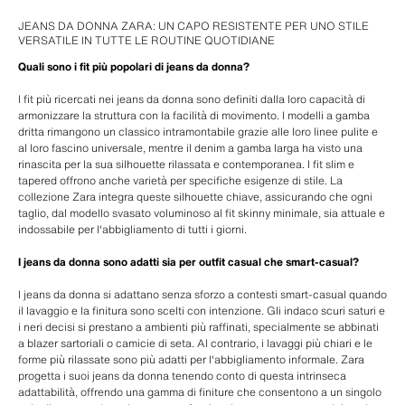
JEANS DA DONNA ZARA: UN CAPO RESISTENTE PER UNO STILE
VERSATILE IN TUTTE LE ROUTINE QUOTIDIANE
Quali sono i fit più popolari di jeans da donna?
I fit più ricercati nei jeans da donna sono definiti dalla loro capacità di
armonizzare la struttura con la facilità di movimento. I modelli a gamba
dritta rimangono un classico intramontabile grazie alle loro linee pulite e
al loro fascino universale, mentre il denim a gamba larga ha visto una
rinascita per la sua silhouette rilassata e contemporanea. I fit slim e
tapered offrono anche varietà per specifiche esigenze di stile. La
collezione Zara integra queste silhouette chiave, assicurando che ogni
taglio, dal modello svasato voluminoso al fit skinny minimale, sia attuale e
indossabile per l'abbigliamento di tutti i giorni.
I jeans da donna sono adatti sia per outfit casual che smart-casual?
I jeans da donna si adattano senza sforzo a contesti smart-casual quando
il lavaggio e la finitura sono scelti con intenzione. Gli indaco scuri saturi e
i neri decisi si prestano a ambienti più raffinati, specialmente se abbinati
a blazer sartoriali o camicie di seta. Al contrario, i lavaggi più chiari e le
forme più rilassate sono più adatti per l'abbigliamento informale. Zara
progetta i suoi jeans da donna tenendo conto di questa intrinseca
adattabilità, offrendo una gamma di finiture che consentono a un singolo