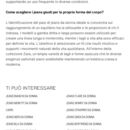
supportando un uso frequente in diverse condizioni.
Come scegliere i jeans giusti per la propria forma del corpo?
L'identificazione del paio di jeans da donna ideale si concentra sul
raggiungimento di un equilibrio tra la silhouette e le proporzioni di chi li
indossa. I modelli a gamba dritta e larga possono essere utilizzati per
creare una linea lunga e ininterrotta, mentre i tagli a vita alta sono efficaci
per definire la vita. L'obiettivo è selezionare un fit che risulti intuitivo e
supporti i movimenti naturali della vita quotidiana. All'interno della
collezione Zara, un'ampia varietà di tagli e forme assicura che le diverse
esigenze sartoriali siano soddisfatte mantenendo un'estetica coesa e
moderna.
TI PUÒ INTERESSARE
JEANS BIANCHI DA DONNA
JEANS FLARE DA DONNA
JEANS MOM FIT DA DONNA
JEANS SKINNY DA DONNA
CAPRI
JEANS STRAPPATI DA DONNA
JEANS NERI DA DONNA
JEANS GRIGI DA DONNA
JEANS BLU DA DONNA
JEANS BOYFRIEND DA DONNA