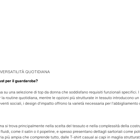
 VERSATILITÀ QUOTIDIANA
ust per il guardaroba?
 su una selezione di top da donna che soddisfano requisiti funzionali specifici. I c
r la routine quotidiana, mentre le opzioni più strutturate in tessuto introducono un
eventi sociali, i design d'impatto offrono la varietà necessaria per l'abbigliamento 
nna si trova principalmente nella scelta del tessuto e nella complessità della cost
 fluidi, come il satin o il popeline, e spesso presentano dettagli sartoriali come pols
ia più ampia che comprende tutto, dalle T-shirt casual ai capi in maglia strutturat