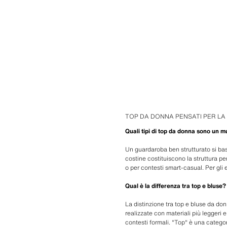
TOP DA DONNA PENSATI PER LA
Quali tipi di top da donna sono un m
Un guardaroba ben strutturato si basa
costine costituiscono la struttura pe
o per contesti smart-casual. Per gli 
Qual è la differenza tra top e bluse?
La distinzione tra top e bluse da do
realizzate con materiali più leggeri e
contesti formali. "Top" è una categor