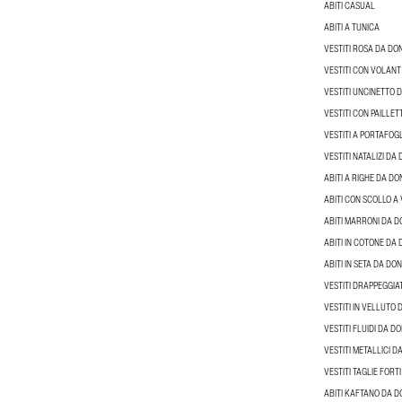
ABITI CASUAL
ABITI A TUNICA
VESTITI ROSA DA DO
VESTITI CON VOLAN
VESTITI UNCINETTO 
VESTITI CON PAILLE
VESTITI A PORTAFOG
VESTITI NATALIZI DA
ABITI A RIGHE DA D
ABITI CON SCOLLO A
ABITI MARRONI DA 
ABITI IN COTONE DA
ABITI IN SETA DA DO
VESTITI DRAPPEGGIA
VESTITI IN VELLUTO
VESTITI FLUIDI DA D
VESTITI METALLICI 
VESTITI TAGLIE FORT
ABITI KAFTANO DA 