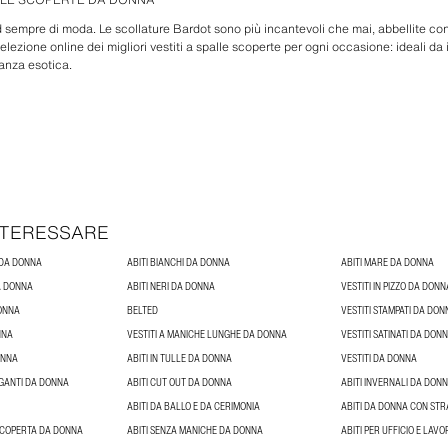
end sempre di moda. Le scollature Bardot sono più incantevoli che mai, abbellite co
lezione online dei migliori vestiti a spalle scoperte per ogni occasione: ideali d
anza esotica.
INTERESSARE
 DA DONNA
ABITI BIANCHI DA DONNA
ABITI MARE DA DONNA
DA DONNA
ABITI NERI DA DONNA
VESTITI IN PIZZO DA DONN
DONNA
BELTED
VESTITI STAMPATI DA DON
NNA
VESTITI A MANICHE LUNGHE DA DONNA
VESTITI SATINATI DA DON
ONNA
ABITI IN TULLE DA DONNA
VESTITI DA DONNA
EGANTI DA DONNA
ABITI CUT OUT DA DONNA
ABITI INVERNALI DA DON
ABITI DA BALLO E DA CERIMONIA
ABITI DA DONNA CON STR
 SCOPERTA DA DONNA
ABITI SENZA MANICHE DA DONNA
ABITI PER UFFICIO E LAV