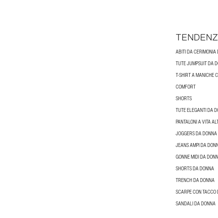
TENDENZ
ABITI DA CERIMONIA
TUTE JUMPSUIT DA 
T-SHIRT A MANICHE
COMFORT
SHORTS
TUTE ELEGANTI DA 
PANTALONI A VITA A
JOGGERS DA DONNA
JEANS AMPI DA DON
GONNE MIDI DA DON
SHORTS DA DONNA
TRENCH DA DONNA
SCARPE CON TACCO
SANDALI DA DONNA