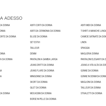
A ADESSO
 DA DONNA
ABITI CORTI DA DONNA
ABITI MIDI DA DONNA
DONNA
ABITI DA CERIMONIA DA DONNA
T-SHIRT A MANICHE LUN
 CORTE DA DONNA
BLUSE DA DONNA
CAMICIE SATINATE DA DO
SET ESTIVI
LINEN
TAILLEUR
SPIAGGIA
DONNA
DENIM
MAGLIERIA DONNA
LTA DA DONNA
PANTALONI A GAMBA LARGA
PANTALONI ELEGANTI DA
JEANS DRITTI DA DONNA
JEANS A VITA ALTA DA D
NA
JEANS FLARE DA DONNA
GONNE DA DONNA
NA
MINIGONNE DA DONNA
GONNE IN DENIM DA DON
SKORT DA DONNA
MAGLIONI DA DONNA
GILET DA DONNA
TAILLEUR DA DONNA
 DA DONNA
MOCASSINI DA DONNA
STIVALETTI DA DONNA
BORSE IN PELLE DA DONNA