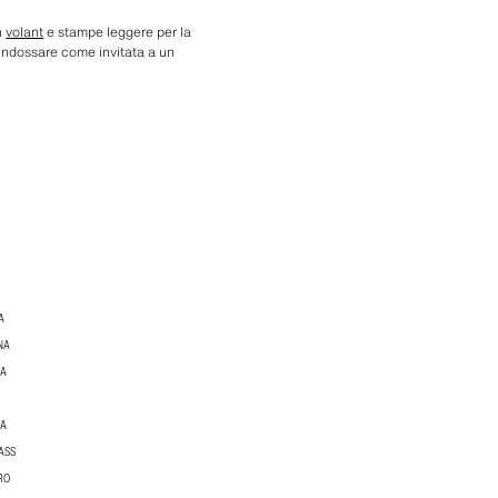
n
volant
e stampe leggere per la
a indossare come invitata a un
A
NA
NA
NA
ASS
ORO