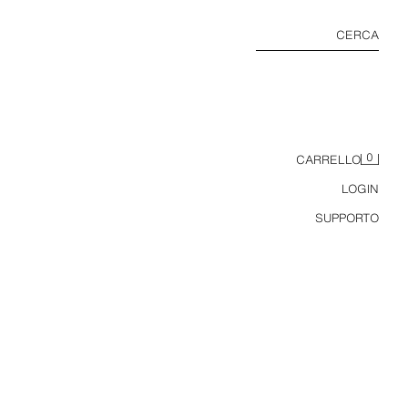
CERCA
0
CARRELLO
LOGIN
SUPPORTO
VESTITO MIDI HALTER SATINATO CON CINTURA