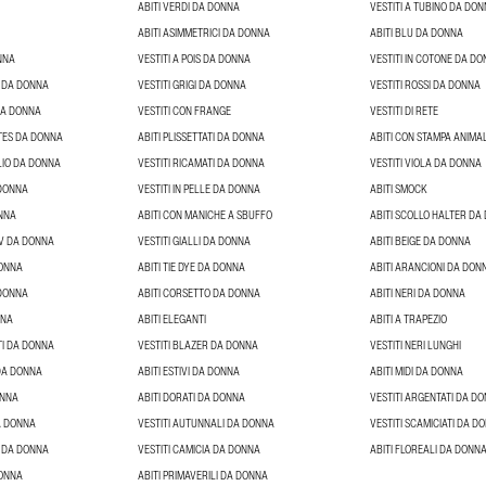
ABITI VERDI DA DONNA
VESTITI A TUBINO DA DO
ABITI ASIMMETRICI DA DONNA
ABITI BLU DA DONNA
NNA
VESTITI A POIS DA DONNA
VESTITI IN COTONE DA D
T DA DONNA
VESTITI GRIGI DA DONNA
VESTITI ROSSI DA DONNA
DA DONNA
VESTITI CON FRANGE
VESTITI DI RETE
TTES DA DONNA
ABITI PLISSETTATI DA DONNA
ABITI CON STAMPA ANIMA
LIO DA DONNA
VESTITI RICAMATI DA DONNA
VESTITI VIOLA DA DONNA
 DONNA
VESTITI IN PELLE DA DONNA
ABITI SMOCK
ONNA
ABITI CON MANICHE A SBUFFO
ABITI SCOLLO HALTER DA
 V DA DONNA
VESTITI GIALLI DA DONNA
ABITI BEIGE DA DONNA
DONNA
ABITI TIE DYE DA DONNA
ABITI ARANCIONI DA DON
 DONNA
ABITI CORSETTO DA DONNA
ABITI NERI DA DONNA
NNA
ABITI ELEGANTI
ABITI A TRAPEZIO
TI DA DONNA
VESTITI BLAZER DA DONNA
VESTITI NERI LUNGHI
 DA DONNA
ABITI ESTIVI DA DONNA
ABITI MIDI DA DONNA
ONNA
ABITI DORATI DA DONNA
VESTITI ARGENTATI DA D
DA DONNA
VESTITI AUTUNNALI DA DONNA
VESTITI SCAMICIATI DA D
I DA DONNA
VESTITI CAMICIA DA DONNA
ABITI FLOREALI DA DONN
DONNA
ABITI PRIMAVERILI DA DONNA