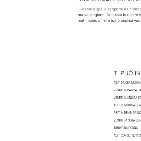
Il vestito a spalle scoperte è un tr
nuova stagione. Acquista la nostra se
matrimonio
o nella tua prossima vac
TI PUÒ 
ABITI DA CERIMONIA
VESTITI IN MAGLIA 
VESTITI IN LINO DA 
ABITI LUNGHI DA DO
ABITI IN DENIM DA D
VESTITI DA SERA EL
TUBINO DA DONNA
ABITI CON SCHIENA