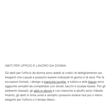
ABITI PER UFFICIO E LAVORO DA DONNA
Gli abiti per l’ufficio da donna sono adatti ai codici di abbigliamento sia
eleganti che casual e possono essere indossati di giorno e di sera. Per le
occasioni formali, i design a
maniche lunghe
, a tubino e stile
blazer
sono
aggiunte versatili da completare con stivali, tacchi e scarpe basse. Per gli
ambienti rilassati, gli
abiti in denim
e con maniche a sbuffo sono l’ideale.
Intanto, gli abiti in tinta unita e semplici possono essere resi più o meno
eleganti per l’ufficio o il tempo libero.