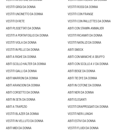
VESTITI GRIGI DA DONNA
VESTITI ROSSI DA DONNA
VESTITI UNCINETTO DA DONNA
VESTITI CON FRANGE
VESTITI DI RETE
VESTITI CON PAILLETTES DA DONNA
ABITI PLISSETTATI DA DONNA
ABITI CON STAMPA ANIMALIER
VESTITI A PORTAFOGLIO DA DONNA
VESTITI RICAMATI DA DONNA
VESTITI VIOLA DA DONNA
VESTITI NATALIZI DA DONNA
VESTITI IN PELLE DA DONNA
ABITI SMOCK
ABITI A RIGHE DA DONNA
ABITI CON MANICHE A SBUFFO
ABITI SCOLLO HALTER DA DONNA
ABITI CON SCOLLO A V DA DONNA
VESTITI GIALLI DA DONNA
ABITI BEIGE DA DONNA
ABITI MARRONI DA DONNA
ABITI TIE DYE DA DONNA
ABITI ARANCIONI DA DONNA
ABITI IN COTONE DA DONNA
ABITI CORSETTO DA DONNA
ABITI NERI DA DONNA
ABITI IN SETA DA DONNA
ABITI ELEGANTI
ABITI A TRAPEZIO
VESTITI DRAPPEGGIATI DA DONNA
VESTITI BLAZER DA DONNA
VESTITI NERI LUNGHI
VESTITI IN VELLUTO DA DONNA
ABITI ESTIVI DA DONNA
ABITI MIDI DA DONNA
VESTITI FLUIDI DA DONNA