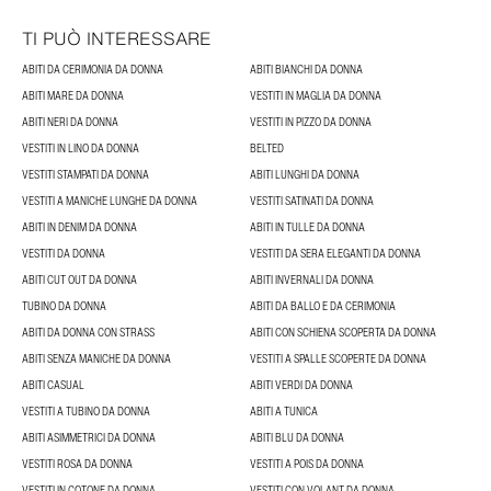
TI PUÒ INTERESSARE
ABITI DA CERIMONIA DA DONNA
ABITI BIANCHI DA DONNA
ABITI MARE DA DONNA
VESTITI IN MAGLIA DA DONNA
ABITI NERI DA DONNA
VESTITI IN PIZZO DA DONNA
VESTITI IN LINO DA DONNA
BELTED
VESTITI STAMPATI DA DONNA
ABITI LUNGHI DA DONNA
VESTITI A MANICHE LUNGHE DA DONNA
VESTITI SATINATI DA DONNA
ABITI IN DENIM DA DONNA
ABITI IN TULLE DA DONNA
VESTITI DA DONNA
VESTITI DA SERA ELEGANTI DA DONNA
ABITI CUT OUT DA DONNA
ABITI INVERNALI DA DONNA
TUBINO DA DONNA
ABITI DA BALLO E DA CERIMONIA
ABITI DA DONNA CON STRASS
ABITI CON SCHIENA SCOPERTA DA DONNA
ABITI SENZA MANICHE DA DONNA
VESTITI A SPALLE SCOPERTE DA DONNA
ABITI CASUAL
ABITI VERDI DA DONNA
VESTITI A TUBINO DA DONNA
ABITI A TUNICA
ABITI ASIMMETRICI DA DONNA
ABITI BLU DA DONNA
VESTITI ROSA DA DONNA
VESTITI A POIS DA DONNA
VESTITI IN COTONE DA DONNA
VESTITI CON VOLANT DA DONNA