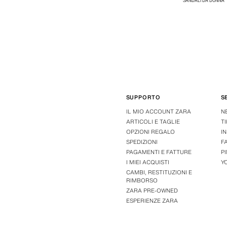
SANDALI DA DONNA
SUPPORTO
S
IL MIO ACCOUNT ZARA
N
ARTICOLI E TAGLIE
T
OPZIONI REGALO
I
SPEDIZIONI
F
PAGAMENTI E FATTURE
P
I MIEI ACQUISTI
Y
CAMBI, RESTITUZIONI E
RIMBORSO
ZARA PRE-OWNED
ESPERIENZE ZARA