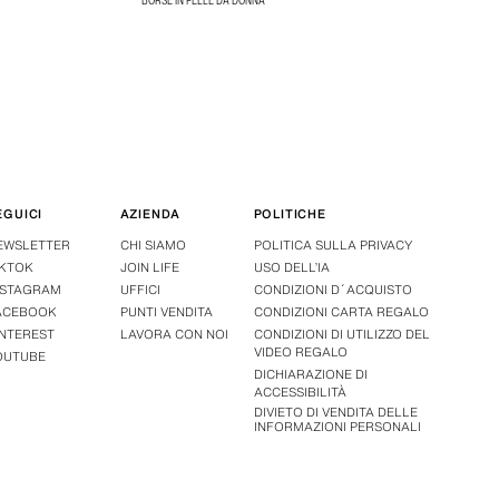
BORSE IN PELLE DA DONNA
EGUICI
AZIENDA
POLITICHE
EWSLETTER
CHI SIAMO
POLITICA SULLA PRIVACY
IKTOK
JOIN LIFE
USO DELL’IA
NSTAGRAM
UFFICI
CONDIZIONI D´ACQUISTO
ACEBOOK
PUNTI VENDITA
CONDIZIONI CARTA REGALO
INTEREST
LAVORA CON NOI
CONDIZIONI DI UTILIZZO DEL
VIDEO REGALO
OUTUBE
DICHIARAZIONE DI
ACCESSIBILITÀ
DIVIETO DI VENDITA DELLE
INFORMAZIONI PERSONALI