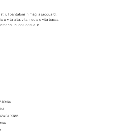
ili. I pantaloni in maglia jacquard,
ia a vita alta, vita media e vita bassa
a creano un look casual e
DA DONNA
NNA
OSSA DA DONNA
ONNA
A