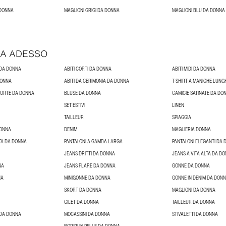
 DONNA
MAGLIONI GRIGI DA DONNA
MAGLIONI BLU DA DONNA
A ADESSO
 DA DONNA
ABITI CORTI DA DONNA
ABITI MIDI DA DONNA
DONNA
ABITI DA CERIMONIA DA DONNA
T-SHIRT A MANICHE LUN
 CORTE DA DONNA
BLUSE DA DONNA
CAMICIE SATINATE DA DO
SET ESTIVI
LINEN
TAILLEUR
SPIAGGIA
DONNA
DENIM
MAGLIERIA DONNA
LTA DA DONNA
PANTALONI A GAMBA LARGA
PANTALONI ELEGANTI DA
JEANS DRITTI DA DONNA
JEANS A VITA ALTA DA D
NA
JEANS FLARE DA DONNA
GONNE DA DONNA
NA
MINIGONNE DA DONNA
GONNE IN DENIM DA DON
SKORT DA DONNA
MAGLIONI DA DONNA
GILET DA DONNA
TAILLEUR DA DONNA
 DA DONNA
MOCASSINI DA DONNA
STIVALETTI DA DONNA