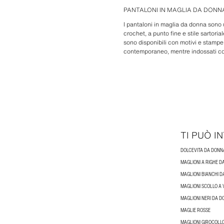
PANTALONI IN MAGLIA DA DONN
I pantaloni in maglia da donna sono u
crochet, a punto fine e stile sartorial
sono disponibili con motivi e stampe
contemporaneo, mentre indossati con 
TI PUÒ 
DOLCEVITA DA DONN
MAGLIONI A RIGHE 
MAGLIONI BIANCHI 
MAGLIONI SCOLLO A
MAGLIONI NERI DA 
MAGLIE ROSSE
MAGLIONI GIROCOLL