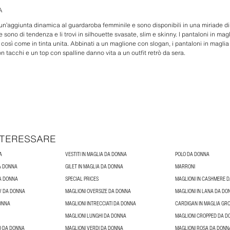
A
n’aggiunta dinamica al guardaroba femminile e sono disponibili in una miriade di st
e sono di tendenza e li trovi in silhouette svasate, slim e skinny. I pantaloni in magl
 così come in tinta unita. Abbinati a un maglione con slogan, i pantaloni in magli
tacchi e un top con spalline danno vita a un outfit retrò da sera.
INTERESSARE
A
VESTITI IN MAGLIA DA DONNA
POLO DA DONNA
DA DONNA
GILET IN MAGLIA DA DONNA
MARRONI
DA DONNA
SPECIAL PRICES
MAGLIONI IN CASHMERE 
 V DA DONNA
MAGLIONI OVERSIZE DA DONNA
MAGLIONI IN LANA DA DO
DONNA
MAGLIONI INTRECCIATI DA DONNA
CARDIGAN IN MAGLIA GR
MAGLIONI LUNGHI DA DONNA
MAGLIONI CROPPED DA D
O DA DONNA
MAGLIONI VERDI DA DONNA
MAGLIONI ROSA DA DONN