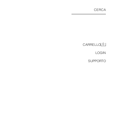
CERCA
0
CARRELLO
LOGIN
SUPPORTO
PANTALONI A PALLONCINO INTERLOCK