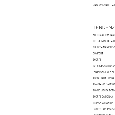
MAGLIONI GIALLI DA
TENDENZ
ABITI DA CERIMONIA
TUTE JUMPSUIT DA 
T-SHIRT A MANICHE
COMFORT
SHORTS
TUTE ELEGANTI DA 
PANTALONI A VITA A
JOGGERS DA DONNA
JEANS AMPI DA DON
GONNE MIDI DA DON
SHORTS DA DONNA
TRENCH DA DONNA
SCARPE CON TACCO