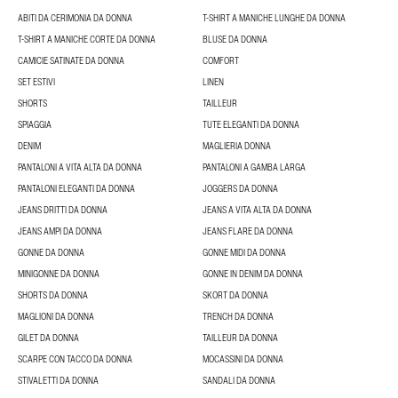
ABITI DA CERIMONIA DA DONNA
T-SHIRT A MANICHE LUNGHE DA DONNA
T-SHIRT A MANICHE CORTE DA DONNA
BLUSE DA DONNA
CAMICIE SATINATE DA DONNA
COMFORT
SET ESTIVI
LINEN
SHORTS
TAILLEUR
SPIAGGIA
TUTE ELEGANTI DA DONNA
DENIM
MAGLIERIA DONNA
PANTALONI A VITA ALTA DA DONNA
PANTALONI A GAMBA LARGA
PANTALONI ELEGANTI DA DONNA
JOGGERS DA DONNA
JEANS DRITTI DA DONNA
JEANS A VITA ALTA DA DONNA
JEANS AMPI DA DONNA
JEANS FLARE DA DONNA
GONNE DA DONNA
GONNE MIDI DA DONNA
MINIGONNE DA DONNA
GONNE IN DENIM DA DONNA
SHORTS DA DONNA
SKORT DA DONNA
MAGLIONI DA DONNA
TRENCH DA DONNA
GILET DA DONNA
TAILLEUR DA DONNA
SCARPE CON TACCO DA DONNA
MOCASSINI DA DONNA
STIVALETTI DA DONNA
SANDALI DA DONNA