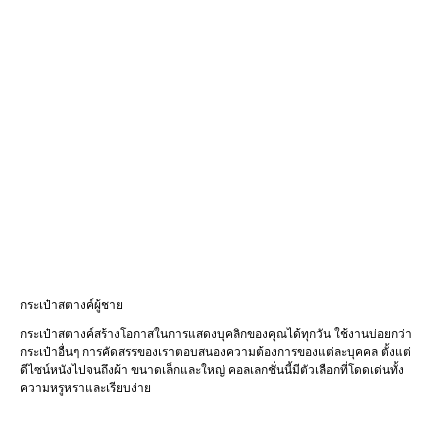
กระเป๋าสตางค์ผู้ชาย
กระเป๋าสตางค์สร้างโอกาสในการแสดงบุคลิกของคุณได้ทุกวัน ใช้งานบ่อยกว่า
กระเป๋าอื่นๆ การคัดสรรของเราตอบสนองความต้องการของแต่ละบุคคล ตั้งแต่
ดีไซน์หนังไปจนถึงผ้า ขนาดเล็กและใหญ่ คอลเลกชั่นนี้มีตัวเลือกที่โดดเด่นทั้ง
ความหรูหราและเรียบง่าย