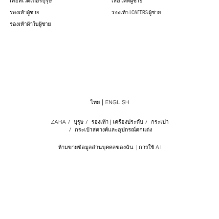
เสื้อสเวตเตอร์บุรุษ
เสื้อโค้ทผู้ชาย
รองเท้าผู้ชาย
รองเท้า LOAFERS ผู้ชาย
รองเท้าผ้าใบผู้ชาย
ไทย
ENGLISH
ZARA
/
บุรุษ
/
รองเท้า | เครื่องประดับ
/
กระเป๋า
/
กระเป๋าสตางค์และอุปกรณ์ตกแต่ง
ห้ามขายข้อมูลส่วนบุคคลของฉัน
การใช้ AI