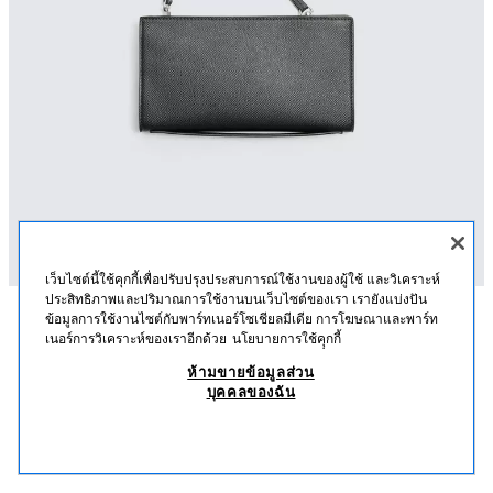
เว็บไซต์นี้ใช้คุกกี้เพื่อปรับปรุงประสบการณ์ใช้งานของผู้ใช้ และวิเคราะห์
ประสิทธิภาพและปริมาณการใช้งานบนเว็บไซต์ของเรา เรายังแบ่งปัน
ข้อมูลการใช้งานไซต์กับพาร์ทเนอร์โซเชียลมีเดีย การโฆษณาและพาร์ท
คำอธิบาย
ส่วนประกอบ
ไซส์
เนอร์การวิเคราะห์ของเราอีกด้วย
นโยบายการใช้คุุกกี้
ห้ามขายข้อมูลส่วน
กระเป๋าคล้องไหล่ XL อัดลาย
กระเป๋าสะพายข้างที่เก็บของมีช่องเปิดปิดด้วยซิป ด้านในมีสองช่องเปิดปิดด้วยซิป
บุคคลของฉัน
สายสะพายไหล่ปรับได้และถอดออกได้
฿ 1,290
-38%
฿ 790
฿ 79
สูง x กว้าง: 12 x 22 ซม.
ชมผลิตภัณฑ์ที่คล้ายกัน
สินค้าหมด
สีดำ
3809/620/800
**สินค้าที่สามารถออกแบบเองได้มีเฉพาะในบางประเทศเท่านั้น