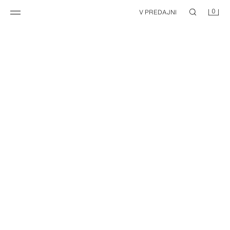
0
V PREDAJNI
NEW
DŽÍNSY TRF WIDE LEG S NÍZKYM PÁSOM