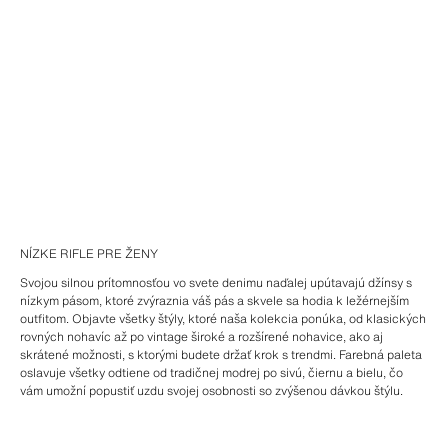
NÍZKE RIFLE PRE ŽENY
Svojou silnou prítomnosťou vo svete denimu naďalej upútavajú džínsy s
nízkym pásom, ktoré zvýraznia váš pás a skvele sa hodia k ležérnejším
outfitom. Objavte všetky štýly, ktoré naša kolekcia ponúka, od klasických
rovných nohavíc až po vintage široké a rozšírené nohavice, ako aj
skrátené možnosti, s ktorými budete držať krok s trendmi. Farebná paleta
oslavuje všetky odtiene od tradičnej modrej po sivú, čiernu a bielu, čo
vám umožní popustiť uzdu svojej osobnosti so zvýšenou dávkou štýlu.