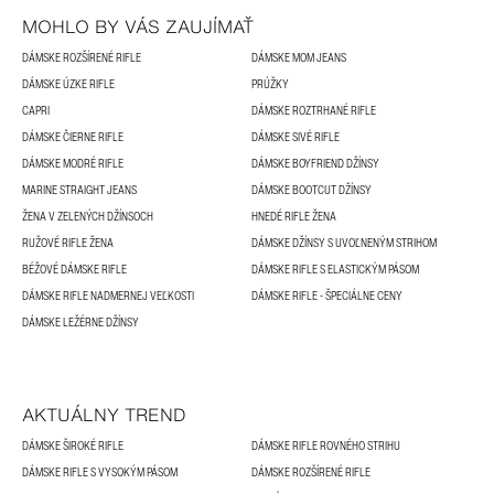
MOHLO BY VÁS ZAUJÍMAŤ
DÁMSKE ROZŠÍRENÉ RIFLE
DÁMSKE MOM JEANS
DÁMSKE ÚZKE RIFLE
PRÚŽKY
CAPRI
DÁMSKE ROZTRHANÉ RIFLE
DÁMSKE ČIERNE RIFLE
DÁMSKE SIVÉ RIFLE
DÁMSKE MODRÉ RIFLE
DÁMSKE BOYFRIEND DŽÍNSY
MARINE STRAIGHT JEANS
DÁMSKE BOOTCUT DŽÍNSY
ŽENA V ZELENÝCH DŽÍNSOCH
HNEDÉ RIFLE ŽENA
RUŽOVÉ RIFLE ŽENA
DÁMSKE DŽÍNSY S UVOĽNENÝM STRIHOM
BÉŽOVÉ DÁMSKE RIFLE
DÁMSKE RIFLE S ELASTICKÝM PÁSOM
DÁMSKE RIFLE NADMERNEJ VEĽKOSTI
DÁMSKE RIFLE - ŠPECIÁLNE CENY
DÁMSKE LEŽÉRNE DŽÍNSY
AKTUÁLNY TREND
DÁMSKE ŠIROKÉ RIFLE
DÁMSKE RIFLE ROVNÉHO STRIHU
DÁMSKE RIFLE S VYSOKÝM PÁSOM
DÁMSKE ROZŠÍRENÉ RIFLE