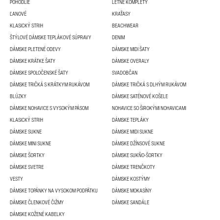
POHODLIE
LETNÉ KOMPLETY
ĽANOVÉ
KRAŤASY
KLASICKÝ STRIH
BEACHWEAR
ŠTÝLOVÉ DÁMSKE TEPLÁKOVÉ SÚPRAVY
DENIM
DÁMSKE PLETENÉ ODEVY
DÁMSKE MIDI ŠATY
DÁMSKE KRÁTKE ŠATY
DÁMSKE OVERALY
DÁMSKE SPOLOČENSKÉ ŠATY
SVADOBČAN
DÁMSKE TRIČKÁ S KRÁTKYM RUKÁVOM
DÁMSKE TRIČKÁ S DLHÝM RUKÁVOM
BLÚZKY
DÁMSKE SATÉNOVÉ KOŠELE
DÁMSKE NOHAVICE S VYSOKÝM PÁSOM
NOHAVICE SO ŠIROKÝMI NOHAVICAMI
KLASICKÝ STRIH
DÁMSKE TEPLÁKY
DÁMSKE SUKNE
DÁMSKE MIDI SUKNE
DÁMSKE MINI SUKNE
DÁMSKE DŽÍNSOVÉ SUKNE
DÁMSKE ŠORTKY
DÁMSKE SUKŇO-ŠORTKY
DÁMSKE SVETRE
DÁMSKE TRENČKOTY
VESTY
DÁMSKE KOSTÝMY
DÁMSKE TOPÁNKY NA VYSOKOM PODPÄTKU
DÁMSKE MOKASÍNY
DÁMSKE ČLENKOVÉ ČIŽMY
DÁMSKE SANDÁLE
DÁMSKE KOŽENÉ KABELKY