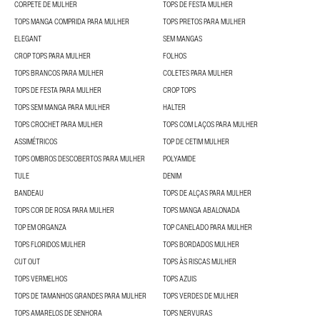
CORPETE DE MULHER
TOPS DE FESTA MULHER
TOPS MANGA COMPRIDA PARA MULHER
TOPS PRETOS PARA MULHER
ELEGANT
SEM MANGAS
CROP TOPS PARA MULHER
FOLHOS
TOPS BRANCOS PARA MULHER
COLETES PARA MULHER
TOPS DE FESTA PARA MULHER
CROP TOPS
TOPS SEM MANGA PARA MULHER
HALTER
TOPS CROCHET PARA MULHER
TOPS COM LAÇOS PARA MULHER
ASSIMÉTRICOS
TOP DE CETIM MULHER
TOPS OMBROS DESCOBERTOS PARA MULHER
POLYAMIDE
TULE
DENIM
BANDEAU
TOPS DE ALÇAS PARA MULHER
TOPS COR DE ROSA PARA MULHER
TOPS MANGA ABALONADA
TOP EM ORGANZA
TOP CANELADO PARA MULHER
TOPS FLORIDOS MULHER
TOPS BORDADOS MULHER
CUT OUT
TOPS ÀS RISCAS MULHER
TOPS VERMELHOS
TOPS AZUIS
TOPS DE TAMANHOS GRANDES PARA MULHER
TOPS VERDES DE MULHER
TOPS AMARELOS DE SENHORA
TOPS NERVURAS