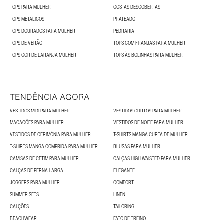
TOPS PARA MULHER
COSTAS DESCOBERTAS
TOPS METÁLICOS
PRATEADO
TOPS DOURADOS PARA MULHER
PEDRARIA
TOPS DE VERÃO
TOPS COM FRANJAS PARA MULHER
TOPS COR DE LARANJA MULHER
TOPS ÀS BOLINHAS PARA MULHER
TENDÊNCIA AGORA
VESTIDOS MIDI PARA MULHER
VESTIDOS CURTOS PARA MULHER
MACACÕES PARA MULHER
VESTIDOS DE NOITE PARA MULHER
VESTIDOS DE CERIMÓNIA PARA MULHER
T-SHIRTS MANGA CURTA DE MULHER
T-SHIRTS MANGA COMPRIDA PARA MULHER
BLUSAS PARA MULHER
CAMISAS DE CETIM PARA MULHER
CALÇAS HIGH WAISTED PARA MULHER
CALÇAS DE PERNA LARGA
ELEGANTE
JOGGERS PARA MULHER
COMFORT
SUMMER SETS
LINEN
CALÇÕES
TAILORING
BEACHWEAR
FATO DE TREINO