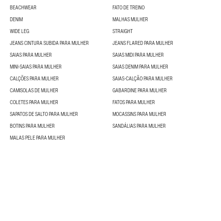
BEACHWEAR
FATO DE TREINO
DENIM
MALHAS MULHER
WIDE LEG
STRAIGHT
JEANS CINTURA SUBIDA PARA MULHER
JEANS FLARED PARA MULHER
SAIAS PARA MULHER
SAIAS MIDI PARA MULHER
MINI-SAIAS PARA MULHER
SAIAS DENIM PARA MULHER
CALÇÕES PARA MULHER
SAIAS-CALÇÃO PARA MULHER
CAMISOLAS DE MULHER
GABARDINE PARA MULHER
COLETES PARA MULHER
FATOS PARA MULHER
SAPATOS DE SALTO PARA MULHER
MOCASSINS PARA MULHER
BOTINS PARA MULHER
SANDÁLIAS PARA MULHER
MALAS PELE PARA MULHER