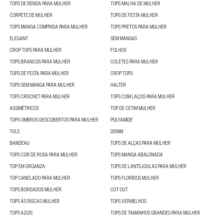
TOPS DE RENDA PARA MULHER
TOPS MALHA DE MULHER
CORPETE DE MULHER
TOPS DE FESTA MULHER
TOPS MANGA COMPRIDA PARA MULHER
TOPS PRETOS PARA MULHER
ELEGANT
SEM MANGAS
CROP TOPS PARA MULHER
FOLHOS
TOPS BRANCOS PARA MULHER
COLETES PARA MULHER
TOPS DE FESTA PARA MULHER
CROP TOPS
TOPS SEM MANGA PARA MULHER
HALTER
TOPS CROCHET PARA MULHER
TOPS COM LAÇOS PARA MULHER
ASSIMÉTRICOS
TOP DE CETIM MULHER
TOPS OMBROS DESCOBERTOS PARA MULHER
POLYAMIDE
TULE
DENIM
BANDEAU
TOPS DE ALÇAS PARA MULHER
TOPS COR DE ROSA PARA MULHER
TOPS MANGA ABALONADA
TOP EM ORGANZA
TOPS DE LANTEJOULAS PARA MULHER
TOP CANELADO PARA MULHER
TOPS FLORIDOS MULHER
TOPS BORDADOS MULHER
CUT OUT
TOPS ÀS RISCAS MULHER
TOPS VERMELHOS
TOPS AZUIS
TOPS DE TAMANHOS GRANDES PARA MULHER