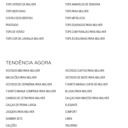
TOPS VERDES DE MULHER
TOPS AMARELOS DE SENHORA
TOPS NERVURAS
TOPS PARA MULHER
COSTAS DESCOBERTAS
TOPS METÁLICOS
PRATEADO
TOPS DOURADOS PARA MULHER
TOPS DE VERÃO
TOPS COM FRANJAS PARA MULHER
TOPS COR DE LARANJA MULHER
TOPS ÀS BOLINHAS PARA MULHER
TENDÊNCIA AGORA
VESTIDOS MIDI PARA MULHER
VESTIDOS CURTOS PARA MULHER
MACACÕES PARA MULHER
VESTIDOS DE NOITE PARA MULHER
VESTIDOS DE CERIMÓNIA PARA MULHER
T-SHIRTS MANGA CURTA DE MULHER
T-SHIRTS MANGA COMPRIDA PARA MULHER
BLUSAS PARA MULHER
CAMISAS DE CETIM PARA MULHER
CALÇAS HIGH WAISTED PARA MULHER
CALÇAS DE PERNA LARGA
ELEGANTE
JOGGERS PARA MULHER
COMFORT
SUMMER SETS
LINEN
CALÇÕES
TAILORING