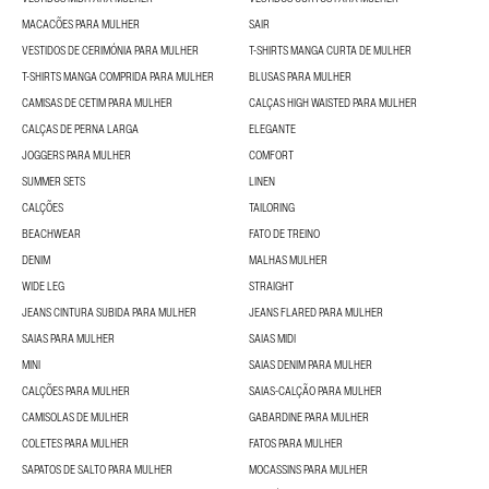
MACACÕES PARA MULHER
SAIR
VESTIDOS DE CERIMÓNIA PARA MULHER
T-SHIRTS MANGA CURTA DE MULHER
T-SHIRTS MANGA COMPRIDA PARA MULHER
BLUSAS PARA MULHER
CAMISAS DE CETIM PARA MULHER
CALÇAS HIGH WAISTED PARA MULHER
CALÇAS DE PERNA LARGA
ELEGANTE
JOGGERS PARA MULHER
COMFORT
SUMMER SETS
LINEN
CALÇÕES
TAILORING
BEACHWEAR
FATO DE TREINO
DENIM
MALHAS MULHER
WIDE LEG
STRAIGHT
JEANS CINTURA SUBIDA PARA MULHER
JEANS FLARED PARA MULHER
SAIAS PARA MULHER
SAIAS MIDI
MINI
SAIAS DENIM PARA MULHER
CALÇÕES PARA MULHER
SAIAS-CALÇÃO PARA MULHER
CAMISOLAS DE MULHER
GABARDINE PARA MULHER
COLETES PARA MULHER
FATOS PARA MULHER
SAPATOS DE SALTO PARA MULHER
MOCASSINS PARA MULHER