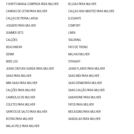
T-SHIRTS MANGA COMPRIDA PARA MULHER
BLUSAS PARA MULHER
CAMISAS DE CETIM PARA MULHER
CALÇAS HIGH WAISTED PARA MULHER
CALÇAS DE PERNA LARGA
ELEGANTE
JOGGERS PARA MULHER
COMFORT
SUMMER SETS
LINEN
CALÇÕES
TAILORING
BEACHWEAR
FATO DE TREINO
DENIM
MALHAS MULHER
WIDE LEG
STRAIGHT
JEANS CINTURA SUBIDA PARA MULHER
JEANS FLARED PARA MULHER
SAIAS PARA MULHER
SAIAS MIDI PARA MULHER
MINI-SAIAS PARA MULHER
SAIAS DENIM PARA MULHER
CALÇÕES PARA MULHER
SAIAS-CALÇÃO PARA MULHER
CAMISOLAS DE MULHER
GABARDINE PARA MULHER
COLETES PARA MULHER
FATOS PARA MULHER
SAPATOS DE SALTO PARA MULHER
MOCASSINS PARA MULHER
BOTINS PARA MULHER
SANDÁLIAS PARA MULHER
MALAS PELE PARA MULHER