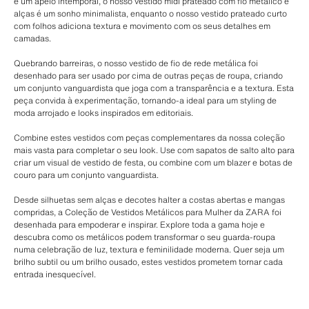
e um apelo intemporal, o nosso vestido midi prateado com fio metálico e
alças é um sonho minimalista, enquanto o nosso vestido prateado curto
com folhos adiciona textura e movimento com os seus detalhes em
camadas.
Quebrando barreiras, o nosso vestido de fio de rede metálica foi
desenhado para ser usado por cima de outras peças de roupa, criando
um conjunto vanguardista que joga com a transparência e a textura. Esta
peça convida à experimentação, tornando-a ideal para um styling de
moda arrojado e looks inspirados em editoriais.
Combine estes vestidos com peças complementares da nossa coleção
mais vasta para completar o seu look. Use com sapatos de salto alto para
criar um visual de vestido de festa, ou combine com um blazer e botas de
couro para um conjunto vanguardista.
Desde silhuetas sem alças e decotes halter a costas abertas e mangas
compridas, a Coleção de Vestidos Metálicos para Mulher da ZARA foi
desenhada para empoderar e inspirar. Explore toda a gama hoje e
descubra como os metálicos podem transformar o seu guarda-roupa
numa celebração de luz, textura e feminilidade moderna. Quer seja um
brilho subtil ou um brilho ousado, estes vestidos prometem tornar cada
entrada inesquecível.