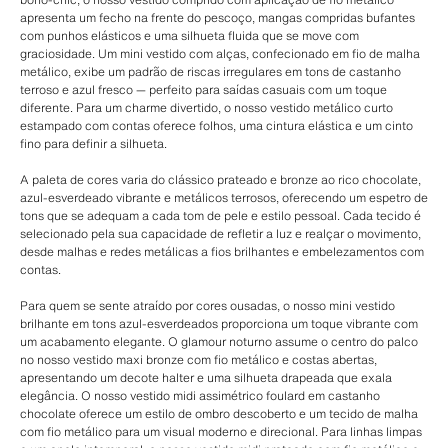
apresenta um fecho na frente do pescoço, mangas compridas bufantes
com punhos elásticos e uma silhueta fluida que se move com
graciosidade. Um mini vestido com alças, confecionado em fio de malha
metálico, exibe um padrão de riscas irregulares em tons de castanho
terroso e azul fresco — perfeito para saídas casuais com um toque
diferente. Para um charme divertido, o nosso vestido metálico curto
estampado com contas oferece folhos, uma cintura elástica e um cinto
fino para definir a silhueta.
A paleta de cores varia do clássico prateado e bronze ao rico chocolate,
azul-esverdeado vibrante e metálicos terrosos, oferecendo um espetro de
tons que se adequam a cada tom de pele e estilo pessoal. Cada tecido é
selecionado pela sua capacidade de refletir a luz e realçar o movimento,
desde malhas e redes metálicas a fios brilhantes e embelezamentos com
contas.
Para quem se sente atraído por cores ousadas, o nosso mini vestido
brilhante em tons azul-esverdeados proporciona um toque vibrante com
um acabamento elegante. O glamour noturno assume o centro do palco
no nosso vestido maxi bronze com fio metálico e costas abertas,
apresentando um decote halter e uma silhueta drapeada que exala
elegância. O nosso vestido midi assimétrico foulard em castanho
chocolate oferece um estilo de ombro descoberto e um tecido de malha
com fio metálico para um visual moderno e direcional. Para linhas limpas