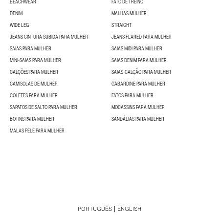
BEACHWEAR
FATO DE TREINO
DENIM
MALHAS MULHER
WIDE LEG
STRAIGHT
JEANS CINTURA SUBIDA PARA MULHER
JEANS FLARED PARA MULHER
SAIAS PARA MULHER
SAIAS MIDI PARA MULHER
MINI-SAIAS PARA MULHER
SAIAS DENIM PARA MULHER
CALÇÕES PARA MULHER
SAIAS-CALÇÃO PARA MULHER
CAMISOLAS DE MULHER
GABARDINE PARA MULHER
COLETES PARA MULHER
FATOS PARA MULHER
SAPATOS DE SALTO PARA MULHER
MOCASSINS PARA MULHER
BOTINS PARA MULHER
SANDÁLIAS PARA MULHER
MALAS PELE PARA MULHER
PORTUGUÊS
ENGLISH