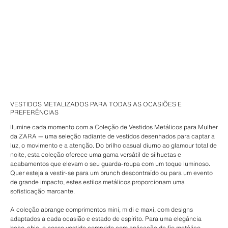
VESTIDOS METALIZADOS PARA TODAS AS OCASIÕES E
PREFERÊNCIAS
Ilumine cada momento com a Coleção de Vestidos Metálicos para Mulher
da ZARA — uma seleção radiante de vestidos desenhados para captar a
luz, o movimento e a atenção. Do brilho casual diurno ao glamour total de
noite, esta coleção oferece uma gama versátil de silhuetas e
acabamentos que elevam o seu guarda-roupa com um toque luminoso.
Quer esteja a vestir-se para um brunch descontraído ou para um evento
de grande impacto, estes estilos metálicos proporcionam uma
sofisticação marcante.
A coleção abrange comprimentos mini, midi e maxi, com designs
adaptados a cada ocasião e estado de espírito. Para uma elegância
boho-chic, o nosso vestido comprido com aplicação de fio metálico