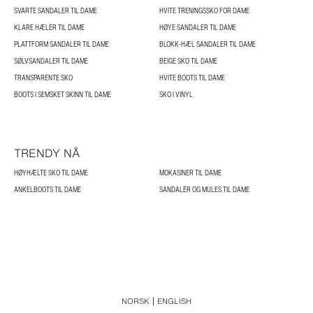
SVARTE SANDALER TIL DAME
HVITE TRENINGSSKO FOR DAME
KLARE HÆLER TIL DAME
HØYE SANDALER TIL DAME
PLATTFORM SANDALER TIL DAME
BLOKK-HÆL SANDALER TIL DAME
SØLVSANDALER TIL DAME
BEIGE SKO TIL DAME
TRANSPARENTE SKO
HVITE BOOTS TIL DAME
BOOTS I SEMSKET SKINN TIL DAME
SKO I VINYL
TRENDY NÅ
HØYHÆLTE SKO TIL DAME
MOKASINER TIL DAME
ANKELBOOTS TIL DAME
SANDALER OG MULES TIL DAME
NORSK
ENGLISH