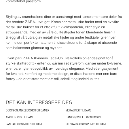
komfortabel passform.
Styling av snørehælene dine er uanstrengt med komplementære deler fra
det bredere ZARA-utvalget. Kombiner metalliske hæler med en av våre
metalliske bukser for et effektfullt kveldsantrekk, eller style en
stroppesandal med en av våre gullfestkjoler for en blendende finish. I
tillegg vil vårt utvalg av metalliske kjoler og andre festkjoler gi enhver
kvinne den perfekte matchen til disse skoene for å skape et utseende
som balanserer glamour og mykhet.
Hvert par i ZARA Kvinners Lace-Up Hælkolleksjon er designet for å
styrke skrittet ditt – enten du går inn i et styrerom, danser under bylysene,
eller bare nyter et øyeblikk av hverdags eleganse. Med et engasjement
for kvalitet, komfort og moderne design, er disse hælene mer enn bare
fottøy – de er et statement om stil, selvtillit og individualitet.
DET KAN INTERESSERE DEG
BOOTS OG ANKELBOOTS FOR DAMER
MOKASINER TIL DAME
ANKELBOOTS TIL DAME
DAMESTØVLETTER OG BOOTS
SANDALER OG MULES TIL DAME
SELSKAPSSKO OG PUMPS TIL DAME