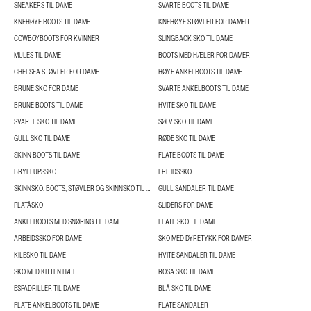
SNEAKERS TIL DAME
SVARTE BOOTS TIL DAME
KNEHØYE BOOTS TIL DAME
KNEHØYE STØVLER FOR DAMER
COWBOYBOOTS FOR KVINNER
SLINGBACK SKO TIL DAME
MULES TIL DAME
BOOTS MED HÆLER FOR DAMER
CHELSEA STØVLER FOR DAME
HØYE ANKELBOOTS TIL DAME
BRUNE SKO FOR DAME
SVARTE ANKELBOOTS TIL DAME
BRUNE BOOTS TIL DAME
HVITE SKO TIL DAME
SVARTE SKO TIL DAME
SØLV SKO TIL DAME
GULL SKO TIL DAME
RØDE SKO TIL DAME
SKINN BOOTS TIL DAME
FLATE BOOTS TIL DAME
BRYLLUPSSKO
FRITIDSSKO
SKINNSKO, BOOTS, STØVLER OG SKINNSKO TIL DAME
GULL SANDALER TIL DAME
PLATÅSKO
SLIDERS FOR DAME
ANKELBOOTS MED SNØRING TIL DAME
FLATE SKO TIL DAME
ARBEIDSSKO FOR DAME
SKO MED DYRETYKK FOR DAMER
KILESKO TIL DAME
HVITE SANDALER TIL DAME
SKO MED KITTEN HÆL
ROSA SKO TIL DAME
ESPADRILLER TIL DAME
BLÅ SKO TIL DAME
FLATE ANKELBOOTS TIL DAME
FLATE SANDALER