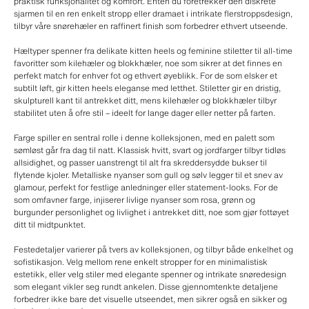
praktisk funksjonalitet og komfort. Enten du foretrekker den diskrete
sjarmen til en ren enkelt stropp eller dramaet i intrikate flerstroppsdesign,
tilbyr våre snørehæler en raffinert finish som forbedrer ethvert utseende.
Hæltyper spenner fra delikate kitten heels og feminine stiletter til all-time
favoritter som kilehæler og blokkhæler, noe som sikrer at det finnes en
perfekt match for enhver fot og ethvert øyeblikk. For de som elsker et
subtilt løft, gir kitten heels eleganse med letthet. Stiletter gir en dristig,
skulpturell kant til antrekket ditt, mens kilehæler og blokkhæler tilbyr
stabilitet uten å ofre stil – ideelt for lange dager eller netter på farten.
Farge spiller en sentral rolle i denne kolleksjonen, med en palett som
sømløst går fra dag til natt. Klassisk hvitt, svart og jordfarger tilbyr tidløs
allsidighet, og passer uanstrengt til alt fra skreddersydde bukser til
flytende kjoler. Metalliske nyanser som gull og sølv legger til et snev av
glamour, perfekt for festlige anledninger eller statement-looks. For de
som omfavner farge, injiserer livlige nyanser som rosa, grønn og
burgunder personlighet og livlighet i antrekket ditt, noe som gjør fottøyet
ditt til midtpunktet.
Festedetaljer varierer på tvers av kolleksjonen, og tilbyr både enkelhet og
sofistikasjon. Velg mellom rene enkelt stropper for en minimalistisk
estetikk, eller velg stiler med elegante spenner og intrikate snøredesign
som elegant vikler seg rundt ankelen. Disse gjennomtenkte detaljene
forbedrer ikke bare det visuelle utseendet, men sikrer også en sikker og