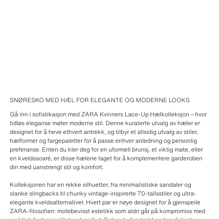
SNØRESKO MED HÆL FOR ELEGANTE OG MODERNE LOOKS
Gå inn i sofistikasjon med ZARA Kvinners Lace-Up Hælkolleksjon – hvor
tidløs eleganse møter moderne stil. Denne kuraterte utvalg av hæler er
designet for å heve ethvert antrekk, og tilbyr et allsidig utvalg av stiler,
hælformer og fargepaletter for å passe enhver anledning og personlig
preferanse. Enten du kler deg for en uformell brunsj, et viktig møte, eller
en kveldssoaré, er disse hælene laget for å komplementere garderoben
din med uanstrengt stil og komfort.
Kolleksjonen har en rekke silhuetter, fra minimalistiske sandaler og
slanke slingbacks til chunky vintage-inspirerte 70-tallsstiler og ultra-
elegante kveldsalternativer. Hvert par er nøye designet for å gjenspeile
ZARA-filosofien: motebevisst estetikk som aldri går på kompromiss med