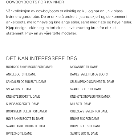
COWBOYBOOTS FOR KVINNER
Vår kolleksjon av cowboyboots er allsidig og kul og har en unik plass i
kvinners garderobe. De er enkle å bruke til jeans, skjørt og de kommer i
ankelboots, mellomhøye og knelange stiler, samt med flate og høye hæler.
Kjøp design i skinn og imitert skinn i hvit, svart og brun for et kult
statement. Prøv en av våre tøffe modeller.
DET KAN INTERESSERE DEG
BOOTS OG ANKELBOOTS FOR DAMER
MOKASINER TIL DAME
ANKELBOOTS TIL DAME
DAMESTØVLETTER OG BOOTS
SANDALER OG MULES TIL DAME
SELSKAPSSKO OG PUMPS TIL DAME
SNEAKERS TIL DAME
SVARTE BOOTS TIL DAME
KNEHØYE BOOTS TIL DAME
KNEHØYE STØVLER FOR DAMER
SLINGBACK SKO TIL DAME
MULES TIL DAME
BOOTS MED HÆLER FOR DAMER
CHELSEA STØVLER FOR DAME
HØYE ANKELBOOTS TIL DAME
BRUNE SKO FOR DAME
SVARTE ANKELBOOTS TIL DAME
BRUNE BOOTS TIL DAME
HVITE SKO TIL DAME
SVARTE SKO TIL DAME