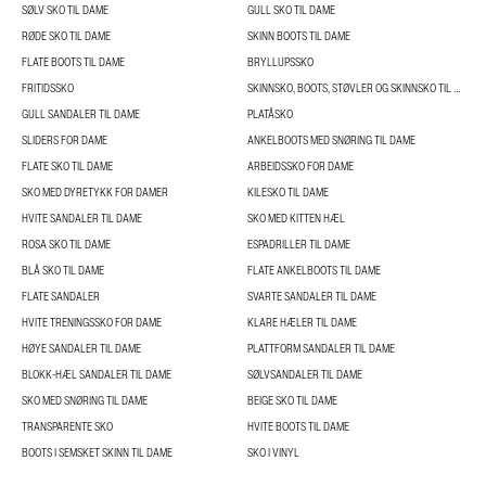
SØLV SKO TIL DAME
GULL SKO TIL DAME
RØDE SKO TIL DAME
SKINN BOOTS TIL DAME
FLATE BOOTS TIL DAME
BRYLLUPSSKO
FRITIDSSKO
SKINNSKO, BOOTS, STØVLER OG SKINNSKO TIL DAME
GULL SANDALER TIL DAME
PLATÅSKO
SLIDERS FOR DAME
ANKELBOOTS MED SNØRING TIL DAME
FLATE SKO TIL DAME
ARBEIDSSKO FOR DAME
SKO MED DYRETYKK FOR DAMER
KILESKO TIL DAME
HVITE SANDALER TIL DAME
SKO MED KITTEN HÆL
ROSA SKO TIL DAME
ESPADRILLER TIL DAME
BLÅ SKO TIL DAME
FLATE ANKELBOOTS TIL DAME
FLATE SANDALER
SVARTE SANDALER TIL DAME
HVITE TRENINGSSKO FOR DAME
KLARE HÆLER TIL DAME
HØYE SANDALER TIL DAME
PLATTFORM SANDALER TIL DAME
BLOKK-HÆL SANDALER TIL DAME
SØLVSANDALER TIL DAME
SKO MED SNØRING TIL DAME
BEIGE SKO TIL DAME
TRANSPARENTE SKO
HVITE BOOTS TIL DAME
BOOTS I SEMSKET SKINN TIL DAME
SKO I VINYL