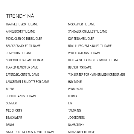
TRENDY NÅ
HØYHÆLTE SKO TIL DAME
MOKASINER TIL DAME
ANKELBOOTS TIL DAME
SANDALER OG MULES TIL DAME
MIDIKJOLER OG TUBEKJOLER
KORTE DAMEKJOLER
SELSKAPSKJOLER TIL DAME
BRYLLUPSGJEST-KJOLER TIL DAME
JUMPSUITS TIL DAME
WIDE LEG JEANS TIL DAME
STRAIGHT LEG JEANS TIL DAME
HIGH WAIST JEANS OG DONGERI TIL DAME
FLARED JEANS FOR DAME
BLUSER FOR DAME
SATENGSKJORTE TIL DAME
T-SKJORTER FOR KVINNER MED KORTE ERMER
LANGERMET T-SKJORTE FOR DAME
HØY MIDJE
BREDE
PENBUKSER
JOGGER PANTS TIL DAME
LOUNGE
SOMMER
LIN
MED SHORTS
TAILORING
BEACHWEAR
JOGGEDRESS
DENIM
DAMESTRIKK
SKJØRT OG OMSLAGSSKJØRT TIL DAME
MIDISKJØRT TIL DAME