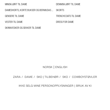
MINISKJØRT TIL DAME
DENIMSKJØRT TIL DAME
DAMESHORTS, KORTE BUKSER OG BERMUDAS TIL DAME
SKORTS
GENSERE TIL DAME
TRENCHCOATS TIL DAME
VESTER TIL DAME
DRESS FOR DAME
SKINNVESKER OG SEKKER TIL DAME
NORSK
ENGLISH
ZARA
/
DAME
/
SKO | TILBEHØR
/
SKO
/
COWBOYSTØVLER
IKKE SELG MINE PERSONOPPLYSNINGER
BRUK AV KI