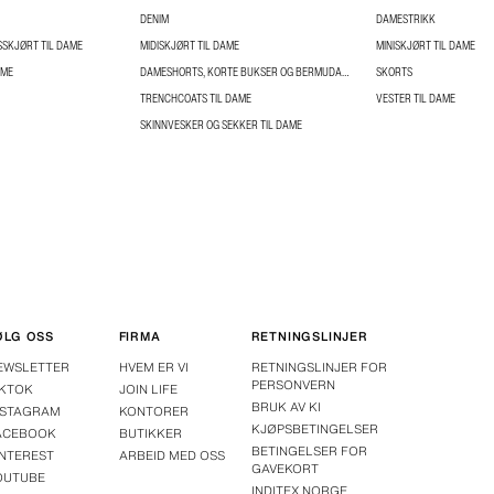
DENIM
DAMESTRIKK
SKJØRT TIL DAME
MIDISKJØRT TIL DAME
MINISKJØRT TIL DAME
AME
DAMESHORTS, KORTE BUKSER OG BERMUDAS TIL DAME
SKORTS
TRENCHCOATS TIL DAME
VESTER TIL DAME
SKINNVESKER OG SEKKER TIL DAME
ØLG OSS
FIRMA
RETNINGSLINJER
EWSLETTER
HVEM ER VI
RETNINGSLINJER FOR
PERSONVERN
IKTOK
JOIN LIFE
BRUK AV KI
NSTAGRAM
KONTORER
KJØPSBETINGELSER
ACEBOOK
BUTIKKER
BETINGELSER FOR
INTEREST
ARBEID MED OSS
GAVEKORT
OUTUBE
INDITEX NORGE