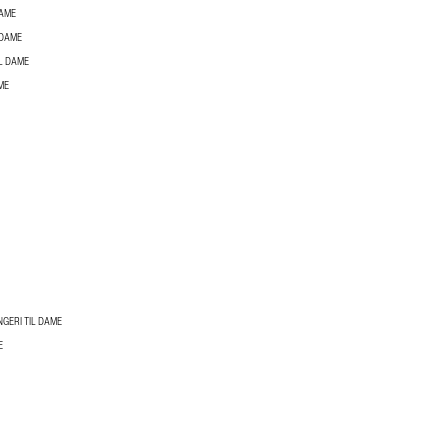
DAME
 DAME
L DAME
ME
NGERI TIL DAME
E