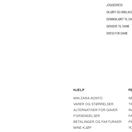
JOGGEDRESS
SKJØRT OG OMSLAGS
DENIMSKJØRT TIL D
GENSERE TIL DAME
DRESS FOR DAME
HJELP
F
MIN ZARA-KONTO
N
VARER OG STØRRELSER
T
ALTERNATIVER FOR GAVER
I
FORSENDELSER
F
BETALINGER OG FAKTURAER
P
MINE KJØP
Y