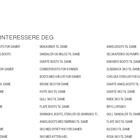
 INTERESSERE DEG
OTS FOR DAMER
MOKASINER TIL DAME
ANKELBOOTS TIL DAME
G BOOTS
SANDALER OG MULES TIL DAME
SELSKAPSSKO OG PUMPS 
SVARTE BOOTS TIL DAME
KNEHØYE BOOTS TIL DAM
FOR DAMER
COWBOYBOOTS FOR KVINNER
SLINGBACK SKO TIL DAME
BOOTS MED HÆLER FOR DAMER
CHELSEA STØVLER FOR 
IL DAME
BRUNE SKO FOR DAME
SVARTE ANKELBOOTS TIL
AME
HVITE SKO TIL DAME
SVARTE SKO TIL DAME
GULL SKO TIL DAME
RØDE SKO TIL DAME
ME
FLATE BOOTS TIL DAME
BRYLLUPSSKO
SKINNSKO, BOOTS, STØVLER OG SKINNSKO TIL DAME
GULL SANDALER TIL DAM
ANKELBOOTS MED SNØRING TIL DAME
FLATE SKO TIL DAME
AME
SKO MED DYRETYKK FOR DAMER
KILESKO TIL DAME
 DAME
SKO MED KITTEN HÆL
ROSA SKO TIL DAME