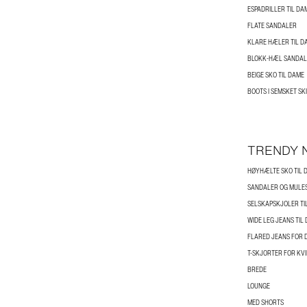
ESPADRILLER TIL DA
FLATE SANDALER
KLARE HÆLER TIL D
BLOKK-HÆL SANDALE
BEIGE SKO TIL DAME
BOOTS I SEMSKET SK
TRENDY 
HØYHÆLTE SKO TIL 
SANDALER OG MULES
SELSKAPSKJOLER TI
WIDE LEG JEANS TIL
FLARED JEANS FOR 
T-SKJORTER FOR KV
BREDE
LOUNGE
MED SHORTS