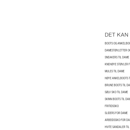
DET KAN
BOOTS OG ANKELBO
DAMESTØVLETTER O
SNEAKERS TIL DAME
KNEHØYE STØVLER 
MULES TIL DAME
HØYE ANKELBOOTS T
BRUNE BOOTS TIL D
SØLV SKO TIL DAME
SKINN BOOTS TIL DA
FRITIDSSKO
SLIDERS FOR DAME
ARBEIDSSKO FOR D
HVITE SANDALER TIL