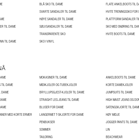
ME
BLÅ SKO TIL DAME
FLATE ANKELBOOTS TIL 
SVARTE SANDALER TIL DAME
HVITE TRENINGSSKO FOR
AME
HØYE SANDALER TIL DAME
PLATTFORM SANDALER TI
R TIL DAME
SØLVSANDALER TIL DAME
SKO MED SNØRING TIL DA
TRANSPARENTE SKO
HVITE BOOTS TIL DAME
INN TIL DAME
SKO I VINYL
NÅ
DAME
MOKASINER TIL DAME
ANKELBOOTS TIL DAME
 TIL DAME
MIDIKJOLER OG TUBEKJOLER
KORTE DAMEKJOLER
L DAME
BRYLLUPSGJEST-KJOLER TIL DAME
JUMPSUITS TIL DAME
 DAME
STRAIGHT LEG JEANS TIL DAME
HIGH WAIST JEANS OG DO
DAME
BLUSER FOR DAME
SATENGSKJORTE TIL DAM
INNER MED KORTE ERMER
LANGERMET T-SKJORTE FOR DAME
HØY MIDJE
PENBUKSER
JOGGER PANTS TIL DAME
SOMMER
LIN
TAILORING
BEACHWEAR