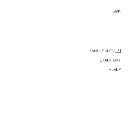
SØK
0
HANDLEKURV
START ØKT
HJELP