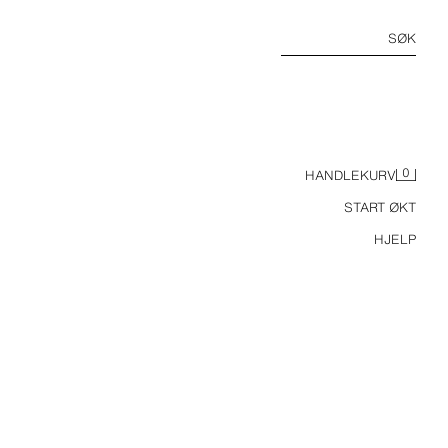
SØK
0
HANDLEKURV
START ØKT
HJELP
TERRACOTTA FRUIT BOWL