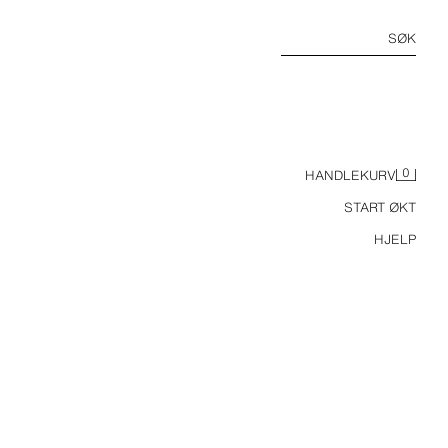
SØK
0
HANDLEKURV
START ØKT
HJELP