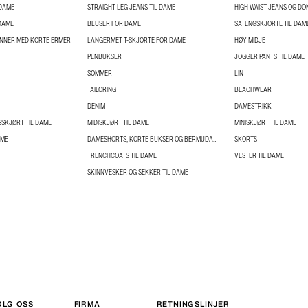
 DAME
STRAIGHT LEG JEANS TIL DAME
HIGH WAIST JEANS OG DO
DAME
BLUSER FOR DAME
SATENGSKJORTE TIL DAM
INNER MED KORTE ERMER
LANGERMET T-SKJORTE FOR DAME
HØY MIDJE
PENBUKSER
JOGGER PANTS TIL DAME
SOMMER
LIN
TAILORING
BEACHWEAR
DENIM
DAMESTRIKK
SKJØRT TIL DAME
MIDISKJØRT TIL DAME
MINISKJØRT TIL DAME
AME
DAMESHORTS, KORTE BUKSER OG BERMUDAS TIL DAME
SKORTS
TRENCHCOATS TIL DAME
VESTER TIL DAME
SKINNVESKER OG SEKKER TIL DAME
ØLG OSS
FIRMA
RETNINGSLINJER