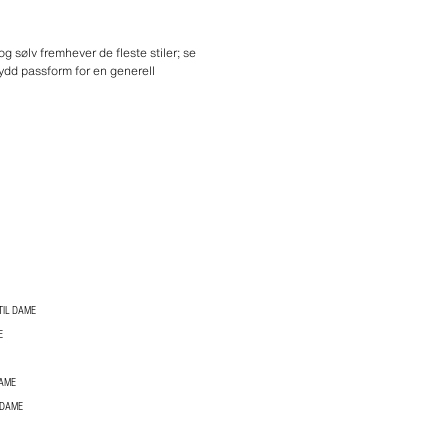
g sølv fremhever de fleste stiler; se
sydd passform for en generell
TIL DAME
E
DAME
 DAME