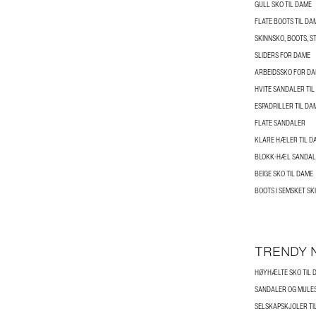
GULL SKO TIL DAME
FLATE BOOTS TIL DA
SLIDERS FOR DAME
ARBEIDSSKO FOR D
HVITE SANDALER TIL
ESPADRILLER TIL DA
FLATE SANDALER
KLARE HÆLER TIL D
BLOKK-HÆL SANDALE
BEIGE SKO TIL DAME
BOOTS I SEMSKET SK
TRENDY 
HØYHÆLTE SKO TIL 
SANDALER OG MULES
SELSKAPSKJOLER TI