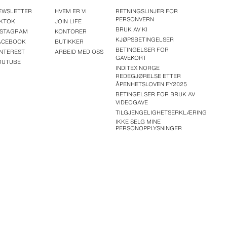
EWSLETTER
HVEM ER VI
RETNINGSLINJER FOR
PERSONVERN
IKTOK
JOIN LIFE
BRUK AV KI
NSTAGRAM
KONTORER
KJØPSBETINGELSER
ACEBOOK
BUTIKKER
BETINGELSER FOR
INTEREST
ARBEID MED OSS
GAVEKORT
OUTUBE
INDITEX NORGE
REDEGJØRELSE ETTER
ÅPENHETSLOVEN FY2025
BETINGELSER FOR BRUK AV
VIDEOGAVE
TILGJENGELIGHETSERKLÆRING
IKKE SELG MINE
PERSONOPPLYSNINGER