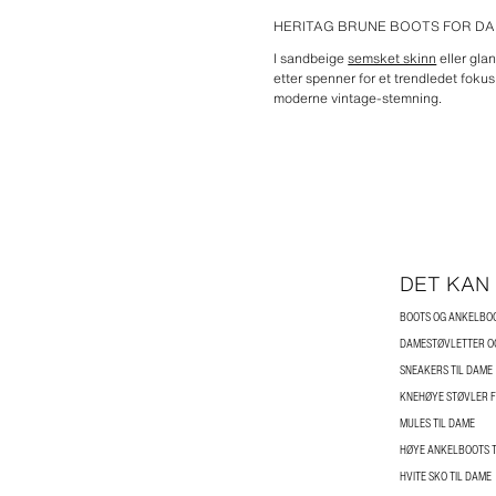
HERITAG BRUNE BOOTS FOR D
I sandbeige
semsket skinn
eller gla
etter spenner for et trendledet foku
moderne vintage-stemning.
DET KAN
BOOTS OG ANKELBO
DAMESTØVLETTER O
SNEAKERS TIL DAME
KNEHØYE STØVLER 
MULES TIL DAME
HØYE ANKELBOOTS T
HVITE SKO TIL DAME