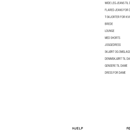
WIDE LEG JEANS TIL
FLARED JEANS FOR 
T-SKJORTER FOR KV
BREDE
LOUNGE
MED SHORTS
JOGGEDRESS
SKJØRT OG OMSLAGS
DENIMSKJØRT TIL D
GENSERE TIL DAME
DRESS FOR DAME
HJELP
F