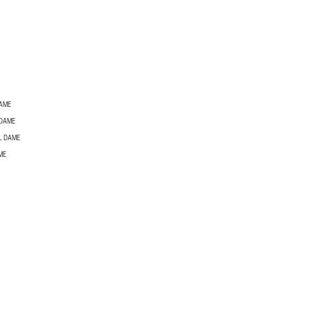
DAME
 DAME
L DAME
ME