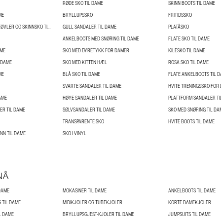
RØDE SKO TIL DAME
SKINN BOOTS TIL DAME
ME
BRYLLUPSSKO
FRITIDSSKO
SKINNSKO, BOOTS, STØVLER OG SKINNSKO TIL DAME
GULL SANDALER TIL DAME
PLATÅSKO
ANKELBOOTS MED SNØRING TIL DAME
FLATE SKO TIL DAME
AME
SKO MED DYRETYKK FOR DAMER
KILESKO TIL DAME
 DAME
SKO MED KITTEN HÆL
ROSA SKO TIL DAME
ME
BLÅ SKO TIL DAME
FLATE ANKELBOOTS TIL 
SVARTE SANDALER TIL DAME
HVITE TRENINGSSKO FOR
AME
HØYE SANDALER TIL DAME
PLATTFORM SANDALER TI
R TIL DAME
SØLVSANDALER TIL DAME
SKO MED SNØRING TIL DA
TRANSPARENTE SKO
HVITE BOOTS TIL DAME
INN TIL DAME
SKO I VINYL
NÅ
DAME
MOKASINER TIL DAME
ANKELBOOTS TIL DAME
 TIL DAME
MIDIKJOLER OG TUBEKJOLER
KORTE DAMEKJOLER
L DAME
BRYLLUPSGJEST-KJOLER TIL DAME
JUMPSUITS TIL DAME