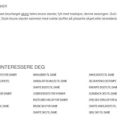
AMER
nset brunfarget
skinn
føles brune støvler, fylt med tradisjon, denne sesongen. Gull o
s. Style brune støvler sammen med rutete stoffer på plisserte skjørt eller skredder
 INTERESSERE DEG
OTS FOR DAMER
MOKASINER TIL DAME
ANKELBOOTS TIL DAME
G BOOTS
SANDALER OG MULES TIL DAME
SELSKAPSSKO OG PUMPS 
SVARTE BOOTS TIL DAME
KNEHØYE BOOTS TIL DAM
FOR DAMER
COWBOYBOOTS FOR KVINNER
SLINGBACK SKO TIL DAME
BOOTS MED HÆLER FOR DAMER
CHELSEA STØVLER FOR 
IL DAME
BRUNE SKO FOR DAME
SVARTE ANKELBOOTS TIL
SVARTE SKO TIL DAME
SØLV SKO TIL DAME