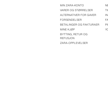
MIN ZARA-KONTO
N
VARER OG STØRRELSER
T
ALTERNATIVER FOR GAVER
I
FORSENDELSER
F
BETALINGER OG FAKTURAER
P
MINE KJØP
Y
BYTTING, RETUR OG
REFUSJON
ZARA-OPPLEVELSER