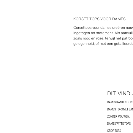
KORSET TOPS VOOR DAMES
Corsettops voor dames creëren nauwsl
ingetogen tot statement. Als aanvull
zoals rood en roze, terwijl het pat
gelegenheid, of met een getailleerd
DIT VIND
DAMES KANTEN TOP
DAMES TOPS MET L
ZONDER MOUWEN.
DAMES WITTE TOPS
CROP TOPS