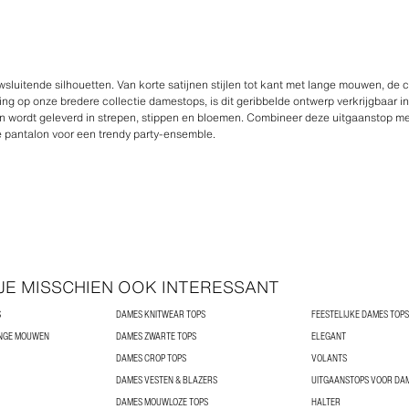
uitende silhouetten. Van korte satijnen stijlen tot kant met lange mouwen, de co
ing op onze bredere collectie damestops, is dit geribbelde ontwerp verkrijgbaar in
roon wordt geleverd in strepen, stippen en bloemen. Combineer deze uitgaanstop m
e pantalon voor een trendy party-ensemble.
 JE MISSCHIEN OOK INTERESSANT
S
DAMES KNITWEAR TOPS
FEESTELIJKE DAMES TOPS
ANGE MOUWEN
DAMES ZWARTE TOPS
ELEGANT
DAMES CROP TOPS
VOLANTS
DAMES VESTEN & BLAZERS
UITGAANSTOPS VOOR DA
DAMES MOUWLOZE TOPS
HALTER