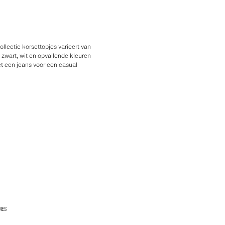
llectie korsettopjes varieert van
 zwart, wit en opvallende kleuren
et een jeans voor een casual
MES