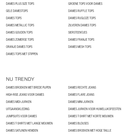
DAMES PLUS SIZE TOPS
GROENE TOPS VOOR DAMES
GELE DAMESTOPS
DAMES RUFFLE TOPS
DAMES TOPS
DAMES RUGLOZE TOPS
DAMES METALLIC TOPS
ZILVEREN DAMES TOPS
DAMES GOUDEN TOPS
SIERSTEENTJES
DAMES ZOMERSE TOPS
DAMES FRANJE TOPS
ORANJE DAMES TOPS
DAMES MESH TOPS
DAMES TOPS MET STIPPEN
NU TRENDY
DAMES BROEKEN MET BREDE PIJPEN
DAMES RECHTE JEANS
HIGH-RISE JEANS VOOR DAMES
DAMES FLARE JEANS
DAMES MIDI-JURKEN
DAMES MINI JURKEN
UITGAANSKLEDING
DAMES JURKEN VOOR HUWELIJKSFEESTEN
JUMPSUITS VOOR DAMES
DAMES T-SHIRT MET KORTE MOUWEN
DAMES T-SHIRTS MET LANGE MOUWEN
DAMES BLOUSES
DAMES SATIJNEN HEMDEN
DAMES BROEKEN MET HOGE TAILLE