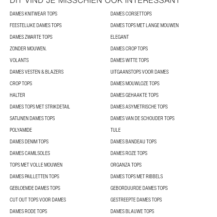
DIT VIND JE MISSCHIEN OOK INTERESSANT
DAMES KNITWEAR TOPS
DAMES CORSETTOPS
FEESTELIJKE DAMES TOPS
DAMES TOPS MET LANGE MOUWEN
DAMES ZWARTE TOPS
ELEGANT
ZONDER MOUWEN.
DAMES CROP TOPS
VOLANTS
DAMES WITTE TOPS
DAMES VESTEN & BLAZERS
UITGAANSTOPS VOOR DAMES
CROP TOPS
DAMES MOUWLOZE TOPS
HALTER
DAMES GEHAAKTE TOPS
DAMES TOPS MET STRIKDETAIL
DAMES ASYMETRISCHE TOPS
SATIJNEN DAMES TOPS
DAMES VAN DE SCHOUDER TOPS
POLYAMIDE
TULE
DAMES DENIM TOPS
DAMES BANDEAU TOPS
DAMES CAMILSOLES
DAMES ROZE TOPS
TOPS MET VOLLE MOUWEN
ORGANZA TOPS
DAMES PAILLETTEN TOPS
DAMES TOPS MET RIBBELS
GEBLOEMDE DAMES TOPS
GEBORDUURDE DAMES TOPS
CUT OUT TOPS VOOR DAMES
GESTREEPTE DAMES TOPS
DAMES RODE TOPS
DAMES BLAUWE TOPS