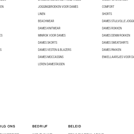
KEN
JOGGINGBROEKEN VOOR DAMES
COMFORT
LINEN
SHORTS
BEACHWEAR
DAMES STIJLVOLLE JOGG
DAMES KNITWEAR
DAMES ROKKEN
ES
MINIROK VOOR DAMES
DAMES DENIM ROKKEN
DAMES SKORTS
DAMES SWEATSHIRTS
S
DAMES VESTEN & BLAZERS
DAMES PAKKEN
DAMES MOCCASSINS
ENKELLAARSJES VOOR D
LEREN DAMESTASSEN
OLG ONS
BEDRIJF
BELEID