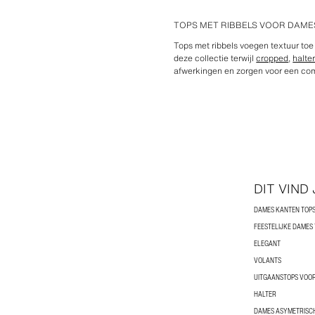
TOPS MET RIBBELS VOOR DAME
Tops met ribbels voegen textuur toe 
deze collectie terwijl
cropped
,
halte
afwerkingen en zorgen voor een com
DIT VIND
DAMES KANTEN TOP
FEESTELIJKE DAMES
ELEGANT
VOLANTS
UITGAANSTOPS VOO
HALTER
DAMES ASYMETRISC