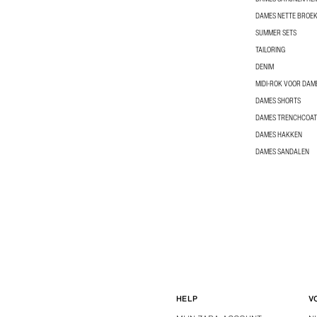
DAMES NETTE BROE
SUMMER SETS
TAILORING
DENIM
MIDI-ROK VOOR DAM
DAMES SHORTS
DAMES TRENCHCOAT
DAMES HAKKEN
DAMES SANDALEN
HELP
V