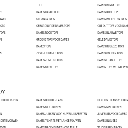
TULE
DAMES DENIM TOPS
PS
DAMES CAMILSOLES
DAMES ROZE TOPS
OUWEN
ORGANZA TOPS
DAMES PAILLETTEN TOPS
TOPS
GEBORDUURDE DAMES TOPS
CUT OUT TOPS VOOR DAM
TOPS
DAMES RODE TOPS
DAMES BLAUWE TOPS
PS
GROENE TOPS VOOR DAMES
GELE DAMESTOPS
DAMES TOPS
DAMES RUGLOZE TOPS
PS
ZILVEREN DAMES TOPS
DAMES GOUDEN TOPS
DAMES ZOMERSE TOPS
DAMES FRANJE TOPS
S
DAMES MESH TOPS
DAMES TOPS MET STIPPEN
DY
 BREDE PIJPEN
DAMES RECHTE JEANS
HIGH-RISE JEANS VOOR 
DAMES MIDI-JURKEN
DAMES MINI JURKEN
EN
DAMES JURKEN VOOR HUWELIJKSFEESTEN
JUMPSUITS VOOR DAMES
 KORTE MOUWEN
DAMES T-SHIRTS MET LANGE MOUWEN
DAMES BLOUSES
MDEN
DAMES BROEKEN MET HOGE TAILLE
WIJDE PIJPEN BROEK