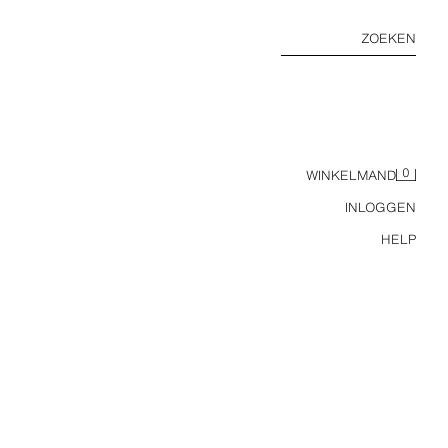
ZOEKEN
0
WINKELMAND
INLOGGEN
HELP
GERIBD GILET MET KNOPEN