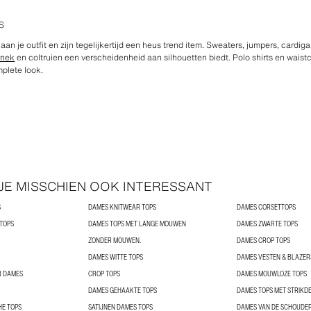
S
aan je outfit en zijn tegelijkertijd een heus trend item. Sweaters, jumpers, card
rnek
en coltruien een verscheidenheid aan silhouetten biedt. Polo shirts en wais
plete look.
 JE MISSCHIEN OOK INTERESSANT
S
DAMES KNITWEAR TOPS
DAMES CORSETTOPS
 TOPS
DAMES TOPS MET LANGE MOUWEN
DAMES ZWARTE TOPS
ZONDER MOUWEN.
DAMES CROP TOPS
DAMES WITTE TOPS
DAMES VESTEN & BLAZER
R DAMES
CROP TOPS
DAMES MOUWLOZE TOPS
DAMES GEHAAKTE TOPS
DAMES TOPS MET STRIKDE
HE TOPS
SATIJNEN DAMES TOPS
DAMES VAN DE SCHOUDER