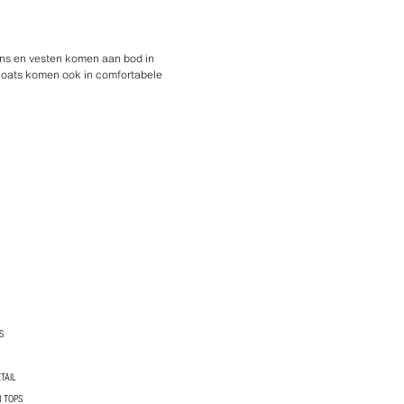
igans en vesten komen aan bod in
tcoats komen ook in comfortabele
S
TAIL
 TOPS