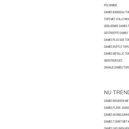
POLYAMIDE
DAMES BANDEAU TO
TOPS MET VOLLE M
GEBLOEMDE DAMES 
GESTREEPTE DAMES 
DAMES PLUS SIZE TO
DAMES RUFFLE TOPS
DAMES METALLIC TO
SIERSTEENTJES
ORANJE DAMES TOP
NU TREN
DAMES BROEKEN MET
DAMES FLARE JEANS
DAMES AVONDJURK
DAMES T-SHIRT MET
DAMES SATIJNEN HE