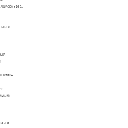
VESTIDOS DE FIESTA DE GRADUACIÓN Y DE GALA
E MUJER
UJER
S
BULLONADA
ER
E MUJER
A MUJER