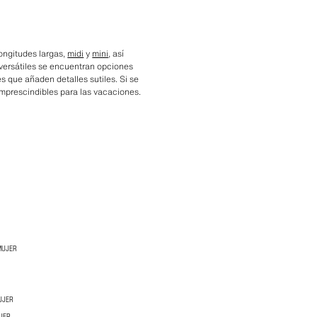
ongitudes largas,
midi
y
mini
, así
versátiles se encuentran opciones
s que añaden detalles sutiles. Si se
mprescindibles para las vacaciones.
MUJER
UJER
UJER