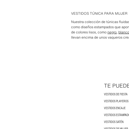
VESTIDOS TÚNICA PARA MUJER
Nuestra colección de túnicas fluida
como diseños estampados que aporta
de colores lisos, como
negro
,
blanc
llevan encima de unos vaqueros crea
TE PUED
VESTIDOS DE FIESTA
VESTIDOS PLAYEROS
VESTIDOS ENCAJE
VESTIDOS ESTAMPAD
VESTIDOS SATÉN
VESTIDOS DE MUJER