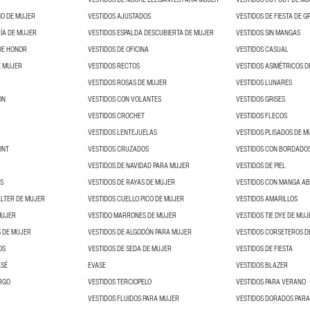
NO DE MUJER
VESTIDOS AJUSTADOS
ÍA DE MUJER
VESTIDOS ESPALDA DESCUBIERTA DE MUJER
VESTIDOS SIN MANGAS
DE HONOR
VESTIDOS DE OFICINA
VESTIDOS CASUAL
E MUJER
VESTIDOS RECTOS
VESTIDOS ASIMÉTRICOS D
VESTIDOS ROSAS DE MUJER
VESTIDOS LUNARES
ON
VESTIDOS CON VOLANTES
VESTIDOS GRISES
VESTIDOS CROCHET
VESTIDOS FLECOS
VESTIDOS LENTEJUELAS
VESTIDOS PLISADOS DE M
INT
VESTIDOS CRUZADOS
VESTIDOS CON BORDADO
VESTIDOS DE NAVIDAD PARA MUJER
VESTIDOS DE PIEL
S
VESTIDOS DE RAYAS DE MUJER
VESTIDOS CON MANGA A
ALTER DE MUJER
VESTIDOS CUELLO PICO DE MUJER
VESTIDOS AMARILLOS
MUJER
VESTIDO MARRONES DE MUJER
VESTIDOS TIE DYE DE MUJ
 DE MUJER
VESTIDOS DE ALGODÓN PARA MUJER
VESTIDOS CORSETEROS D
OS
VESTIDOS DE SEDA DE MUJER
VESTIDOS DE FIESTA
ASÉ
EVASE
VESTIDOS BLAZER
RGO
VESTIDOS TERCIOPELO
VESTIDOS PARA VERANO
VESTIDOS FLUIDOS PARA MUJER
VESTIDOS DORADOS PAR