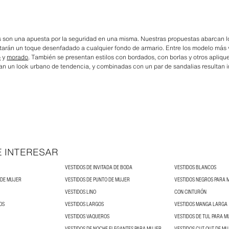
s son una apuesta por la seguridad en una misma. Nuestras propuestas abarcan l
rán un toque desenfadado a cualquier fondo de armario. Entre los modelo más 
o
y
morado
. También se presentan estilos con bordados, con borlas y otros aplique
n un look urbano de tendencia, y combinadas con un par de sandalias resultan i
E INTERESAR
VESTIDOS DE INVITADA DE BODA
VESTIDOS BLANCOS
 DE MUJER
VESTIDOS DE PUNTO DE MUJER
VESTIDOS NEGROS PARA 
VESTIDOS LINO
CON CINTURÓN
OS
VESTIDOS LARGOS
VESTIDOS MANGA LARGA
VESTIDOS VAQUEROS
VESTIDOS DE TUL PARA M
VESTIDOS DE NOCHE ELEGANTES PARA MUJER
VESTIDOS CUT OUT DE M