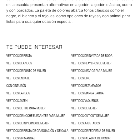
en la espalda presentan alternativas en algodón, algodón elástico, cuero
y con bordados. La paleta de colores abarca tonos clásicos como el
negro, el blanco y el rojo, así como opciones de rayas y con animal print
listas para cualquier ocasión especial.
TE PUEDE INTERESAR
VESTIDOS DE FIESTA
VESTIDOS DE INVITADA DE BODA
VESTIDOS BLANCOS
VESTIDOS PLAYEROS DE MUJER
VESTIDOS DE PUNTO DE MUJER
VESTIDOS NEGROS PARA MUJER
VESTIDOS ENCAJE
VESTIDOS LINO
CON CINTURÓN
VESTIDOS ESTAMPADOS
VESTIDOS LARGOS
VESTIDOS MANGA LARGA
VESTIDOS SATÉN
VESTIDOS VAQUEROS
VESTIDOS DE TUL PARA MUJER
VESTIDOS DE MUJER
VESTIDOS DE NOCHE ELEGANTES PARA MUJER
VESTIDOS CUT OUT DE MUJER
VESTIDOS DE INVIERNO DE MUJER
VESTIDOS AJUSTADOS
VESTIDOS DE FIESTA DE GRADUACIÓN Y DE GALA
VESTIDOS DE PEDRERÍA DE MUJER
VESTIDOS SIN MANGAS
VESTIDOS PALABRA DE HONOR