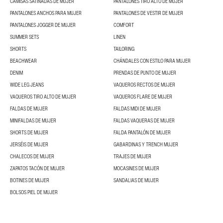
CAMISAS SATINADAS DE MUJER
PANTALONES TIRO ALTO DE MUJER
PANTALONES ANCHOS PARA MUJER
PANTALONES DE VESTIR DE MUJER
PANTALONES JOGGER DE MUJER
COMFORT
SUMMER SETS
LINEN
SHORTS
TAILORING
BEACHWEAR
CHÁNDALES CON ESTILO PARA MUJER
DENIM
PRENDAS DE PUNTO DE MUJER
WIDE LEG JEANS
VAQUEROS RECTOS DE MUJER
VAQUEROS TIRO ALTO DE MUJER
VAQUEROS FLARE DE MUJER
FALDAS DE MUJER
FALDAS MIDI DE MUJER
MINIFALDAS DE MUJER
FALDAS VAQUERAS DE MUJER
SHORTS DE MUJER
FALDA PANTALÓN DE MUJER
JERSÉIS DE MUJER
GABARDINAS Y TRENCH MUJER
CHALECOS DE MUJER
TRAJES DE MUJER
ZAPATOS TACÓN DE MUJER
MOCASINES DE MUJER
BOTINES DE MUJER
SANDALIAS DE MUJER
BOLSOS PIEL DE MUJER