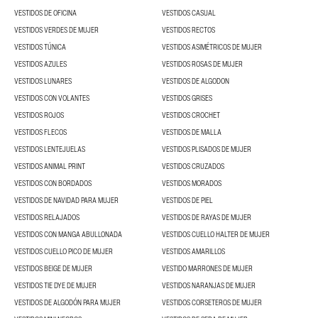
VESTIDOS DE OFICINA
VESTIDOS CASUAL
VESTIDOS VERDES DE MUJER
VESTIDOS RECTOS
VESTIDOS TÚNICA
VESTIDOS ASIMÉTRICOS DE MUJER
VESTIDOS AZULES
VESTIDOS ROSAS DE MUJER
VESTIDOS LUNARES
VESTIDOS DE ALGODON
VESTIDOS CON VOLANTES
VESTIDOS GRISES
VESTIDOS ROJOS
VESTIDOS CROCHET
VESTIDOS FLECOS
VESTIDOS DE MALLA
VESTIDOS LENTEJUELAS
VESTIDOS PLISADOS DE MUJER
VESTIDOS ANIMAL PRINT
VESTIDOS CRUZADOS
VESTIDOS CON BORDADOS
VESTIDOS MORADOS
VESTIDOS DE NAVIDAD PARA MUJER
VESTIDOS DE PIEL
VESTIDOS RELAJADOS
VESTIDOS DE RAYAS DE MUJER
VESTIDOS CON MANGA ABULLONADA
VESTIDOS CUELLO HALTER DE MUJER
VESTIDOS CUELLO PICO DE MUJER
VESTIDOS AMARILLOS
VESTIDOS BEIGE DE MUJER
VESTIDO MARRONES DE MUJER
VESTIDOS TIE DYE DE MUJER
VESTIDOS NARANJAS DE MUJER
VESTIDOS DE ALGODÓN PARA MUJER
VESTIDOS CORSETEROS DE MUJER