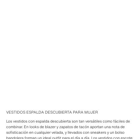
VESTIDOS ESPALDA DESCUBIERTA PARA MUJER
Los vestidos con espalda descubierta son tan versátiles como fáciles de
combinar. En looks de blazer y zapatos de tacón aportan una nota de
sofisticación en cualquier velada, y llevados con sneakers y un bolso
bandolera forman un ideal outfit para el día a día. Los vestidos con escote