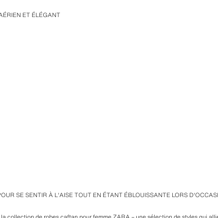
AÉRIEN ET ÉLÉGANT
OUR SE SENTIR À L'AISE TOUT EN ÉTANT ÉBLOUISSANTE LORS D'OCC
 la collection de robes caftan pour femme ZARA – une sélection de styles qui all