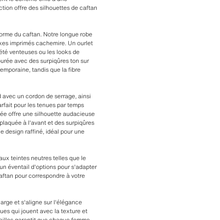
ction offre des silhouettes de caftan
forme du caftan. Notre longue robe
exes imprimés cachemire. Un ourlet
'été venteuses ou les looks de
purée avec des surpiqûres ton sur
mporaine, tandis que la fibre
d avec un cordon de serrage, ainsi
arfait pour les tenues par temps
tée offre une silhouette audacieuse
plaquée à l'avant et des surpiqûres
e design raffiné, idéal pour une
ux teintes neutres telles que le
un éventail d'options pour s'adapter
aftan pour correspondre à votre
arge et s'aligne sur l'élégance
es qui jouent avec la texture et
tailles garantit que chaque femme