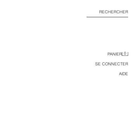
RECHERCHER
0
PANIER
SE CONNECTER
AIDE
ROBE MI-LONGUE ÉPAULES DÉNUDÉES ZW COLLECTION