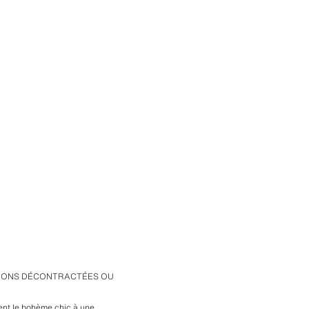
ASIONS DÉCONTRACTÉES OU
ient le bohème chic à une