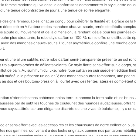
 la femme moderne qui valorise le confort sans compromettre le style, cette colle
t d'une tenue décontractée de jour à une tenue de soirée élégante.
e designs remarquables, chacun conçu pour célébrer la fluidité et la grâce de la 
n décolleté en V flatteur et des manches chauve-souris, ornée de détails compl
es ajoute du mouvement et de la dimension, la rendant idéale pour les journées d
oche plus structurée, la robe style caftan en 100 % ramie offre une silhouette é
V avec des manches chauve-souris. L'ourlet asymétrique confère une touche conte
ort.
ur et une allure subtile, notre robe caftan semi-transparente présente un col ron
rois-quarts ornées de délicats volants. Ce style flotte sans effort sur le corps, p
llot de bain. Au summum du luxe, notre robe caftan en cuir suédé en édition limi
uir suédé, elle présente un col en V, des manches courtes tombantes, une poche 
s au dos et des boutons-pression à l'ourlet avec des fentes latérales complètent c
ection s'étend des tons bohèmes-chics terreux comme la terre cuite et les bruns, a
haussées par de subtiles touches de couleur et des nuances audacieuses, offrant 
us soyez attirée par une élégance discrète ou une vivacité éclatante, il y a un c
ier sans effort avec les accessoires et les chaussures de notre collection plus l
utes nos gammes, convenant à des looks originaux comme nos pantalons métalliqu
ées lorsque l'occasion exige du glamour. Notre gamme inclusive de robes grandes 