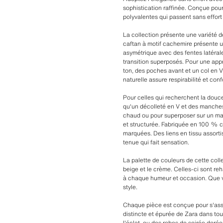
sophistication raffinée. Conçue pour
polyvalentes qui passent sans effor
La collection présente une variété d
caftan à motif cachemire présente u
asymétrique avec des fentes latéral
transition superposés. Pour une appr
ton, des poches avant et un col en 
naturelle assure respirabilité et conf
Pour celles qui recherchent la douce
qu'un décolleté en V et des manches t
chaud ou pour superposer sur un mai
et structurée. Fabriquée en 100 % c
marquées. Des liens en tissu assorti
tenue qui fait sensation.
La palette de couleurs de cette coll
beige et le crème. Celles-ci sont re
à chaque humeur et occasion. Que vo
style.
Chaque pièce est conçue pour s'assoc
distincte et épurée de Zara dans to
l'éclat, ou des robes de soirée dor