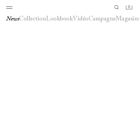
0
news
collection
lookbook
vidéo
campagne
magasin