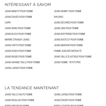
INTÉRESSANT À SAVOIR
JEANS MOM FIT POUR FEMME
JEANS SKINNY POUR FEMME
JEANS ÉVASÉS POUR FEMME
RAYURES
CAPRI
JEANS DÉCHIRÉS POUR FEMME
JEANS NOIRS POUR FEMME
JEANS GRIS POUR FEMME
JEANS BLEUS POUR FEMME
JEANS BOYFRIEND POUR FEMME
MARINE STRAIGHT JEANS
JEANS BOOTCUT POUR FEMME
JEANS VERTS POUR FEMME
JEANS MARRON POUR FEMME
JEANS ROSES POUR FEMME
FEMME JEAN DÉCONTRACTÉ
JEANS BEIGES POUR FEMME
JEANS TAILLE ÉLASTIQUE POUR FEMME
JEANS GRANDE TAILLE POUR FEMME
JEANS FEMME - PETITS PRIX
JEANS LARGES POUR FEMME
LA TENDANCE MAINTENANT
JEANS TAILLE HAUTE FEMME
JEANS LARGES POUR FEMME
JEANS REGULAR POUR FEMME
JEANS ÉVASÉS POUR FEMME
ROBES MIDI POUR FEMME
ROBES COURTES POUR FEMME