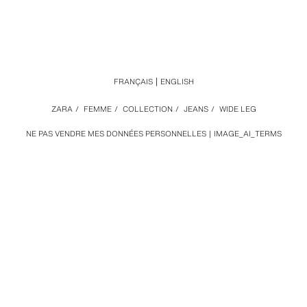
FRANÇAIS
ENGLISH
ZARA
/
FEMME
/
COLLECTION
/
JEANS
/
WIDE LEG
NE PAS VENDRE MES DONNÉES PERSONNELLES
IMAGE_AI_TERMS