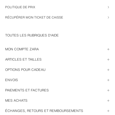
POLITIQUE DE PRIX
RÉCUPÉRER MON TICKET DE CAISSE
TOUTES LES RUBRIQUES D'AIDE
MON COMPTE ZARA
INSCRIPTION ET DÉMARRAGE DE LA SESSION
ARTICLES ET TAILLES
GESTION DE MON PROFIL
MES FAVORIS
DISPONIBILITÉ DES ARTICLES
MON QR ZARA
OPTIONS POUR CADEAU
QUELLE EST MA TAILLE ?
COMPOSITION ET ENTRETIEN
CARTE CADEAU
GARANTIE DE NOS ARTICLES
ENVOIS
TICKET CADEAU
POLITIQUE DE PRIX
ARTICLES RETIRÉS
MODES D’ENVOI, DÉLAIS ET COÛT
PAIEMENTS ET FACTURES
COMMANDE SUR PLUSIEURS LIVRAISONS
OÙ LIVRONS-NOUS
MODES DE PAIEMENT
MES ACHATS
SÉCURITÉ DE PAIEMENT
FACTURES
ACHETER EN LIGNE
PAIEMENT AVEC UNE CARTE CADEAU
ÉCHANGES, RETOURS ET REMBOURSEMENTS
STATUT DE MA COMMANDE EN LIGNE