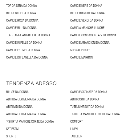
TOP DA SERA DA DONNA
CAMICIE NERE DA DONNA
BLUSE NERE DA DONNA
BLUSE BIANCHE DA DONNA
CAMICIE ROSA DA DONNA
CAMICIE VERDI DA DONNA
CAMICIE BLU DA DONNA
CAMICIA MANICHE LUNGHE
TOP STAMPA ANIMALIER DA DONNA
CAMICIE CON SCOLLO A V DA DONNA
CAMICIE IN PELLE DA DONNA
CAMICIE ARANCIONI DA DONNA
CAMICIE ESTIVE DA DONNA
SPECIAL PRICES
CAMICIE DI FLANELLA DA DONNA
CAMICIE MARRONI
TENDENZA ADESSO
BLUSE DA DONNA
CAMICIE SATINATE DA DONNA
ABITI DA CERIMONIA DA DONNA
ABITI CORTI DA DONNA
ABITI MIDI DA DONNA
TUTE JUMPSUIT DA DONNA
ABITI DA CERIMONIA DA DONNA
T-SHIRT A MANICHE LUNGHE DA DONNA
T-SHIRT A MANICHE CORTE DA DONNA
COMFORT
SET ESTIVI
LINEN
SHORTS
TAILLEUR