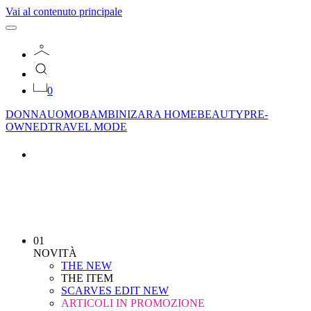
Vai al contenuto principale
0
DONNA
UOMO
BAMBINI
ZARA HOME
BEAUTY
PRE-
OWNED
TRAVEL MODE
01
NOVITÀ
THE NEW
THE ITEM
SCARVES EDIT
NEW
ARTICOLI IN PROMOZIONE