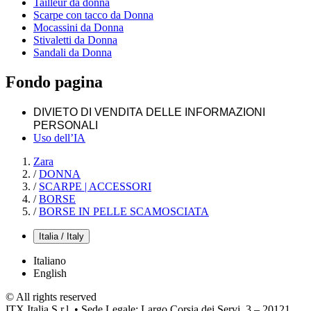
Tailleur da donna
Scarpe con tacco da Donna
Mocassini da Donna
Stivaletti da Donna
Sandali da Donna
Fondo pagina
DIVIETO DI VENDITA DELLE INFORMAZIONI
PERSONALI
Uso dell’IA
Zara
/
DONNA
/
SCARPE | ACCESSORI
/
BORSE
/
BORSE IN PELLE SCAMOSCIATA
Italia / Italy
Italiano
English
© All rights reserved
ITX Italia S.r.l. • Sede Legale: Largo Corsia dei Servi, 3 – 20121