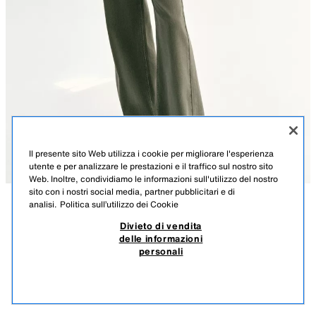
Il presente sito Web utilizza i cookie per migliorare l'esperienza
utente e per analizzare le prestazioni e il traffico sul nostro sito
Web. Inoltre, condividiamo le informazioni sull'utilizzo del nostro
sito con i nostri social media, partner pubblicitari e di
analisi.
Politica sull’utilizzo dei Cookie
DESCRIZIONE
DETTAGLI
MISURE
JEANS Z1975 WIDE LEG VITA ALTA FLUIDO
Divieto di vendita
delle informazioni
Altezza del modello: 175 cm
35,95 EUR
-83%
5,95 EUR
personali
IVA COMPRESA / TRASPORTO ESCLUSO
VITA ALTA - GAMBA LARGA - FLUIDO
5,95
PRODOTTI SIMILI
Jeans a vita alta con cinque tasche. Gamba larga e fluida. Chiusura
NON C'È STOCK
KAKI
1934/034/505
frontale con cerniera e bottone.