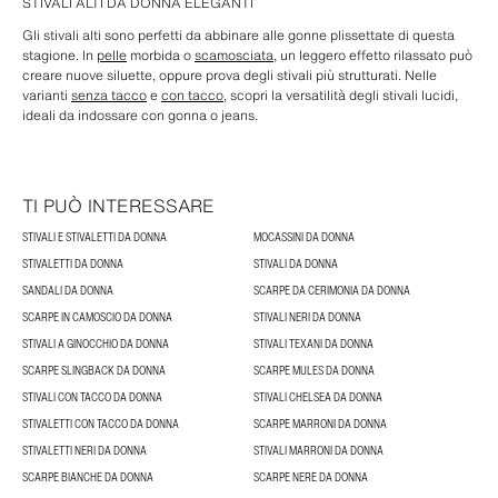
STIVALI ALTI DA DONNA ELEGANTI
Gli stivali alti sono perfetti da abbinare alle gonne plissettate di questa
stagione. In
pelle
morbida o
scamosciata
, un leggero effetto rilassato può
creare nuove siluette, oppure prova degli stivali più strutturati. Nelle
varianti
senza tacco
e
con tacco
, scopri la versatilità degli stivali lucidi,
ideali da indossare con gonna o jeans.
TI PUÒ INTERESSARE
STIVALI E STIVALETTI DA DONNA
MOCASSINI DA DONNA
STIVALETTI DA DONNA
STIVALI DA DONNA
SANDALI DA DONNA
SCARPE DA CERIMONIA DA DONNA
SCARPE IN CAMOSCIO DA DONNA
STIVALI NERI DA DONNA
STIVALI A GINOCCHIO DA DONNA
STIVALI TEXANI DA DONNA
SCARPE SLINGBACK DA DONNA
SCARPE MULES DA DONNA
STIVALI CON TACCO DA DONNA
STIVALI CHELSEA DA DONNA
STIVALETTI CON TACCO DA DONNA
SCARPE MARRONI DA DONNA
STIVALETTI NERI DA DONNA
STIVALI MARRONI DA DONNA
SCARPE BIANCHE DA DONNA
SCARPE NERE DA DONNA