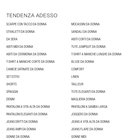
TENDENZA ADESSO
SCARPE CON TACCO DA DONNA
MOCASSINI DA DONNA
STIVALETTI DA DONNA
SANDALI DA DONNA
DA SERA
ABITI CORTI DA DONNA
ABITI MIDI DA DONNA
TUTE JUMPSUIT DA DONNA
ABITI DA CERIMONIA DA DONNA
T-SHIRT A MANICHE LUNGHE DA DONNA
T-SHIRT A MANICHE CORTE DA DONNA
BLUSE DA DONNA
CAMICIE SATINATE DA DONNA
COMFORT
SET ESTIVI
LINEN
SHORTS
TAILLEUR
SPIAGGIA
TUTE ELEGANTI DA DONNA
DENIM
MAGLIERIA DONNA
PANTALONI A VITA ALTA DA DONNA
PANTALONI A GAMBA LARGA
PANTALONI ELEGANTI DA DONNA
JOGGERS DA DONNA
JEANS DRITTI DA DONNA
JEANS A VITA ALTA DA DONNA
JEANS AMPI DA DONNA
JEANS FLARE DA DONNA
GONNE DA DONNA
GONNE MIDI