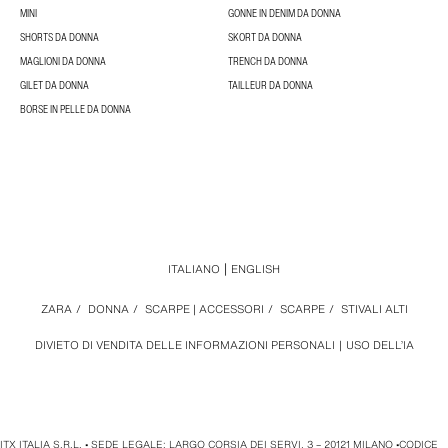
MINI
GONNE IN DENIM DA DONNA
SHORTS DA DONNA
SKORT DA DONNA
MAGLIONI DA DONNA
TRENCH DA DONNA
GILET DA DONNA
TAILLEUR DA DONNA
BORSE IN PELLE DA DONNA
ITALIANO
ENGLISH
ZARA
/
DONNA
/
SCARPE | ACCESSORI
/
SCARPE
/
STIVALI ALTI
DIVIETO DI VENDITA DELLE INFORMAZIONI PERSONALI
USO DELL’IA
ITX ITALIA S.R.L. • SEDE LEGALE: LARGO CORSIA DEI SERVI, 3 – 20121 MILANO •CODICE