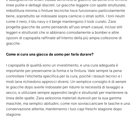
linee pulite e dettagli discreti. Le giacche leggere con spalle strutturate,
imbottitura minima o finiture tecniche lisce funzionano particolarmente
bene, soprattutto se indossate sopra camicie o strati sottili. I toni neutri
come il nero, il blu navy o il beige mantengono il look curato. Zara
progetta giacche da uomo pensando all'uso smart-casual, inclusi stili
leggeri e strutturati che si abbinano comodamente a bomber e altre
opzioni di capispalla raffinate all'interno della più ampia collezione di
giacche.
Come si cura una giacca da uomo per farla durare?
I capispalla di qualità sono un investimento, e una cura adeguata è
importante per preservarne la forma e la finitura. Vale sempre la pena
controllare l'etichetta specifica per la cura, poiché i tessuti tecnici e i
misti lana richiedono approcci diversi. Un semplice consiglio è di aerare
le giacche dopo averle indossate per ridurre la necessità di lavaggio a
secco, e utilizzare sempre appendini larghi e strutturati per mantenere la
linea delle spalle. Zara seleziona materiali durevoli per la sua gamma
maschile, ma semplici abitudini, come non sovraccaricare le tasche e una
conservazione attenta, manterranno i tuoi capi freschi stagione dopo
stagione.