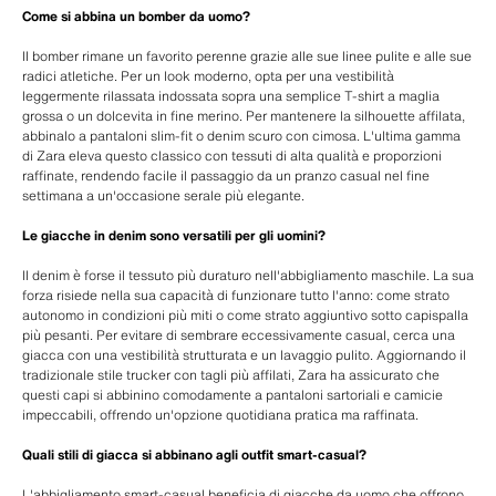
Come si abbina un bomber da uomo?
Il bomber rimane un favorito perenne grazie alle sue linee pulite e alle sue
radici atletiche. Per un look moderno, opta per una vestibilità
leggermente rilassata indossata sopra una semplice T-shirt a maglia
grossa o un dolcevita in fine merino. Per mantenere la silhouette affilata,
abbinalo a pantaloni slim-fit o denim scuro con cimosa. L'ultima gamma
di Zara eleva questo classico con tessuti di alta qualità e proporzioni
raffinate, rendendo facile il passaggio da un pranzo casual nel fine
settimana a un'occasione serale più elegante.
Le giacche in denim sono versatili per gli uomini?
Il denim è forse il tessuto più duraturo nell'abbigliamento maschile. La sua
forza risiede nella sua capacità di funzionare tutto l'anno: come strato
autonomo in condizioni più miti o come strato aggiuntivo sotto capispalla
più pesanti. Per evitare di sembrare eccessivamente casual, cerca una
giacca con una vestibilità strutturata e un lavaggio pulito. Aggiornando il
tradizionale stile trucker con tagli più affilati, Zara ha assicurato che
questi capi si abbinino comodamente a pantaloni sartoriali e camicie
impeccabili, offrendo un'opzione quotidiana pratica ma raffinata.
Quali stili di giacca si abbinano agli outfit smart-casual?
L'abbigliamento smart-casual beneficia di giacche da uomo che offrono