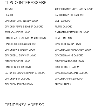
TI PUÒ INTERESSARE
TRENCH
ABBIGLIAMENTO MUST-HAVE DA UOMO
BLAZERS
CAPPOTTI IN PELLE DA UOMO
GIACCHE IN SIMILPELLE DA UOMO
GILET DA UOMO
GIACCHE CASUAL E BOMBER DA UOMO
PIUMINI DA UOMO
SOVRACAMICIE DA UOMO
CAPPOTTI IMPERMEABILI DA UOMO
GIACCHE A VENTO E IMPERMEABILI UOMO
BENITO ANTONIO
GIACCHE SHEARLING DA UOMO
GIACCHE ROSSE DA UOMO
GIACCHE INVERNALI DA UOMO
GIACCHE CON CAPPUCCIO DA UOMO
GIACCHE BLU E NAVY DA UOMO
GIACCHE BIANCHE DA UOMO
GIACCHE BEIGE DA UOMO
GIACCHE MARRONI DA UOMO
GIACCHE GRIGIE DA UOMO
GIACCHE BIKER DA UOMO
CAPPOTTI E GIACCHE TRAPUNTATE UOMO
GIACCHE SCAMOSCIATE DA UOMO
GIACCHE VERDI DA UOMO
GIACCHE CASUAL DA UOMO
GIACCHE IN PELLE DA UOMO
SPECIAL PRICES
TENDENZA ADESSO