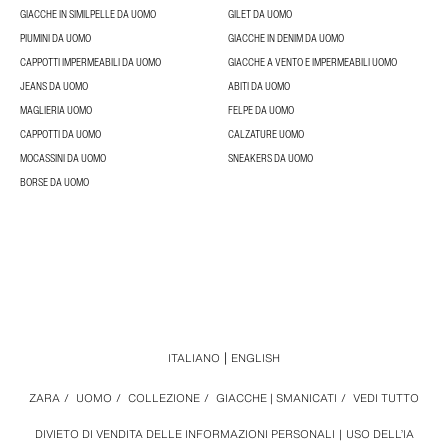
GIACCHE IN SIMILPELLE DA UOMO
GILET DA UOMO
PIUMINI DA UOMO
GIACCHE IN DENIM DA UOMO
CAPPOTTI IMPERMEABILI DA UOMO
GIACCHE A VENTO E IMPERMEABILI UOMO
JEANS DA UOMO
ABITI DA UOMO
MAGLIERIA UOMO
FELPE DA UOMO
CAPPOTTI DA UOMO
CALZATURE UOMO
MOCASSINI DA UOMO
SNEAKERS DA UOMO
BORSE DA UOMO
ITALIANO
ENGLISH
ZARA
/
UOMO
/
COLLEZIONE
/
GIACCHE | SMANICATI
/
VEDI TUTTO
DIVIETO DI VENDITA DELLE INFORMAZIONI PERSONALI
USO DELL’IA