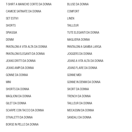
T-SHIRT A MANICHE CORTE DA DONNA
BLUSE DA DONNA
CAMICIE SATINATE DA DONNA
COMFORT
SET ESTIVI
LINEN
SHORTS
TAILLEUR
SPIAGGIA
TUTE ELEGANTI DA DONNA
DENIM
MAGLIERIA DONNA
PANTALONI A VITA ALTA DA DONNA
PANTALONI A GAMBA LARGA
PANTALONI ELEGANTI DA DONNA
JOGGERS DA DONNA
JEANS DRITTI DA DONNA
JEANS A VITA ALTA DA DONNA
JEANS AMPI DA DONNA
JEANS FLARE DA DONNA
GONNE DA DONNA
GONNE MIDI
MINI
GONNE IN DENIM DA DONNA
SHORTS DA DONNA
SKORT DA DONNA
MAGLIONI DA DONNA
TRENCH DA DONNA
GILET DA DONNA
TAILLEUR DA DONNA
SCARPE CON TACCO DA DONNA
MOCASSINI DA DONNA
STIVALETTI DA DONNA
SANDALI DA DONNA
BORSE IN PELLE DA DONNA