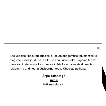
See veebisait kasutab küpsiseid kasutajakogemuse täiustamiseks
ning veebisaidi jõudluse ja liikluse analüüsimiseks. Jagame teavet
meie saidi teiepoolse kasutamise kohta ka oma sotsiaalmeedia-,
reklaami ja andmeanalüüsipartneritega.
Küpsiste poliitika
Ärge edastage
minu
isikuandmeid