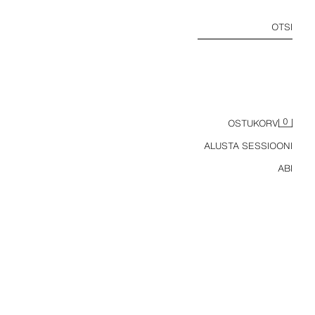
OTSI
0
OSTUKORV
ALUSTA SESSIOONI
ABI
ASÜMMEETRILISE ALLÄÄREGA PÜKSTÜKK