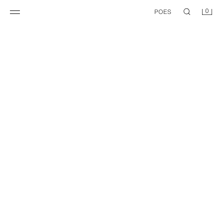
0
POES
HOLIDAY BLOOM EDT 50 ML (1,7 FL. OZ)
11,95 EUR