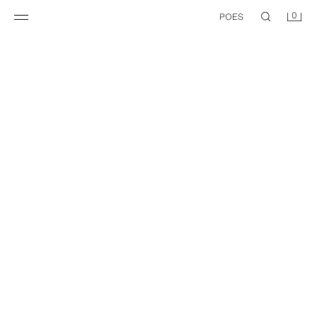
0
POES
VIIKIDEGA LAIA SÄÄREGA PÜKSID
INTERLOCK-KANGAST LAIA SÄÄREGA PÜKSID