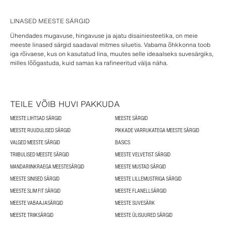
LINASED MEESTE SÄRGID
Ühendades mugavuse, hingavuse ja ajatu disainiesteetika, on meie
meeste linased särgid saadaval mitmes siluetis. Vabama õhkkonna toob
iga rõivaese, kus on kasutatud lina, muutes selle ideaalseks suvesärgiks,
milles lõõgastuda, kuid samas ka rafineeritud välja näha.
TEILE VÕIB HUVI PAKKUDA
MEESTE LIHTSAD SÄRGID
MEESTE SÄRGID
MEESTE RUUDULISED SÄRGID
PIKKADE VARRUKATEGA MEESTE SÄRGID
VALGED MEESTE SÄRGID
BASICS
TRIIBULISED MEESTE SÄRGID
MEESTE VELVETIST SÄRGID
MANDARIINKRAEGA MEESTESÄRGID
MEESTE MUSTAD SÄRGID
MEESTE SINISED SÄRGID
MEESTE LILLEMUSTRIGA SÄRGID
MEESTE SLIM FIT SÄRGID
MEESTE FLANELLSÄRGID
MEESTE VABAAJASÄRGID
MEESTE SUVESÄRK
MEESTE TRIIKSÄRGID
MEESTE ÜLISUURED SÄRGID