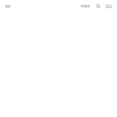
0
POES
NEW
NEW
PEPITAMUSTRIGA TAVAMÕÕDUS SÄRK
REGULAR FIT 100% LINANE SÄRK