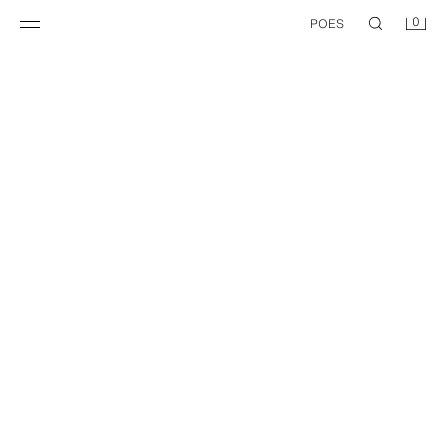
0
POES
NEW
NEW
BALLOON-PÜKSID ZW COLLECTION
VOLTIDE JA VÖÖAASADEGA PÜKSID ZW COLLECTION