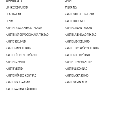
SUMMER SETS
LINEN
LÜHIKESED PÜKSID
TAILORING
BEACHWEAR
NAISTE STIILSED DRESSID
DENIM
NAISTE KUDUMID
NAISTE LAIA SÄÄREGA TEKSAD
NAISTE SIRGED TEKSAD
NAISTE KÕRGE VÖÖKOHAGA TEKSAD
NAISTE LAIENEVAD TEKSAD
NAISTE SEELIKUD
NAISTE MIDISEELIKUD
NAISTE MINISEELIKUD
NAISTE TEKSAPÜKSSEELIKUD
NAISTE LÜHIKESED PÜKSID
NAISTE SEELIKPÜKSID
NAISTE DŽEMPRID
NAISTE TRENŠMANTLID
NAISTE VESTID
NAISTE ÜLIKONNAD
NAISTE KÕRGED KONTSAD
NAISTE MOKASSIINID
NAISTE POOLSAAPAD
NAISTE SANDAALID
NAISTE NAHAST KÄEKOTID