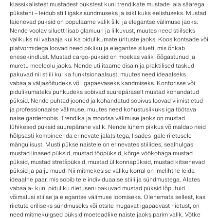
klassikalistest mustadest pükstest kuni trendikate mustade laia säärega
püksteni – leidub stiil igaks sündmuseks ja isiklikuks eelistuseks. Mustad
laienevad püksid on populaarne valik šiki ja elegantse välimuse jaoks.
Nende voolav siluett lisab glamuuri ja liikuvust, muutes need stiilseks
valikuks nii vabaaja kui ka pidulikumate ürituste jaoks. Koos kontsade või
platvormidega loovad need pikliku ja elegantse silueti, mis õhkab
enesekindlust. Mustad cargo-püksid on moekas valik lõõgastunud ja
muretu meeleolu jaoks. Nende utilitaarne disain ja praktilised taskud
pakuvad nii stiili kui ka funktsionaalsust, muutes need ideaalseks
vabaaja väljasõitudeks või igapäevaseks kandmiseks. Kontorisse või
pidulikumateks puhkudeks sobivad suurepäraselt mustad kohandatud
püksid. Nende puhtad jooned ja kohandatud sobivus loovad viimistletud
ja professionaalse välimuse, muutes need kohustuslikuks iga töötava
naise garderoobis. Trendika ja moodsa välimuse jaoks on mustad
lühikesed püksid suurepärane valik. Nende lühem pikkus võimaldab neid
hõlpsasti kombineerida erinevate jalatsitega, lisades igale riietusele
mängulisust. Musti pükse naistele on erinevates stiilides, sealhulgas
mustad linased püksid, mustad tööpüksid, kõrge vöökohaga mustad
püksid, mustad stretšpüksid, mustad ülikonnapüksid, mustad kitsenevad
püksid ja palju muud. Nii mitmekesise valiku korral on imelihtne leida
ideaalne paar, mis sobib teie individuaalse stiili ja sündmustega. Alates
vabaaja- kuni piduliku riietuseni pakuvad mustad püksid lõputuid
võimalusi stiilse ja elegantse välimuse loomiseks. Olenemata sellest, kas
riietute eriliseks sündmuseks või otsite mugavat igapäevast riietust, on
need mitmekülgsed püksid moeteadlike naiste jaoks parim valik. Võtke