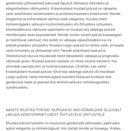
garderoobi põhiesemed pakuvad lõputult võimalusi šikkideks ja
elegantseteks välimusteks. Klassikalised mustad püksid on ideaalne
valik ametlikeks sündmusteks ja professionaalseks keskkonda. Nende
elegantne ja kohandatud välimus lisab elegantsi, muutes need
mitmekülgseks valikuks kontoririietuseks või õhtusteks üritusteks.
Moeteadlikuma välimuse saamiseks on mustad laia säärega püksid
trendiloojate seas populaarsed. Nende voolav siluett pakub kaasaegset
ja meelitavat välimust, mis sobib nii vabaaja väljasõitudeks kui ka
pidulikumateks üritusteks. Mustad cargo-püksid on stiilne valik, et lisada
veidi linnamelu ja utilitaarset stiili. Nende praktilised taskud ja
lõdvestunud istuvus muudavad need ideaalseks vabaaja ja pingevaba
välimuse jaoks. Mustad püksid naistele on moes oluline element, mis
ühendab vaevata stiili ja funktsionaalsuse. Ükskõik, kas valite
klassikalised mustad püksid, šikid laia säärega püksid või moodsad
cargo-püksid, need mitmekülgsed esemed tõstavad kindlasti teie
garderoobi taset ja saavad teie lemmikvalikuks mitmesugusteks
sündmusteks.
NAISTE MUSTAD PÜKSID: NURGAKIVI, MIS VÕIMALDAB SUJUVALT
LIIKUDA KONTORIRIIETUSEST ÕHTUSTELE ÜRITUSTELE
Mustad püksid naistele on muutunud garderoobi põhiosaks, pakkudes
ajatut elegantsi ja mitmekülgsust, mis ületab trende ja hooaegu. Alates