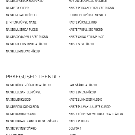
NAISTE SIRGE LÕIKEGA PÜKSID
MUSTAD LEGGINGSID NAISTELE
NAISTE TÖÖRIIDED
NAISTE PORGANDLÕIKELISED PÜKSID
NAISTE METALLIKPÜKSID
RUUDULISED PÜKSID NAISTELE
LITRITEGA PÜKSID NAINE
NAISTE PÜKSSEELIKUD
NAISTE MUSTRIGA PÜKSID
NAISTE TRIIBULISED PÜKSID
NAISTE SOOJAD VILLASED PÜKSID
NAISTE CHINO-STIILIS PÜKSID
NAISTE SOODUSHINNAGA PÜKSID
NAISTE SUVEPÜKSID
NAISTE LENDLEVAD PÜKSID
PRAEGUSED TRENDID
NAISTE KÕRGE VÖÖKOHAGA PÜKSID
LAIA SÄÄREGA PÜKSID
NAISTE ELEGANTSED PÜKSID
NAISTE DRESSIPÜKSID
NAISTE MIDI KLEIDID
NAISTE LÜHIKESED KLEIDID
NAISTE PIDULIKUD KLEIDID
NAISTE PULMAKÜLALISTE KLEIDID
NAISTE KOMBINESOONID
NAISTE LÜHIKESTE VARRUKATEGA T-SÄRGID
NAISTE PIKKADE VARRUKATEGA T-SÄRGID
NAISTE PLUUSID
NAISTE SATIINIST SÄRGID
COMFORT