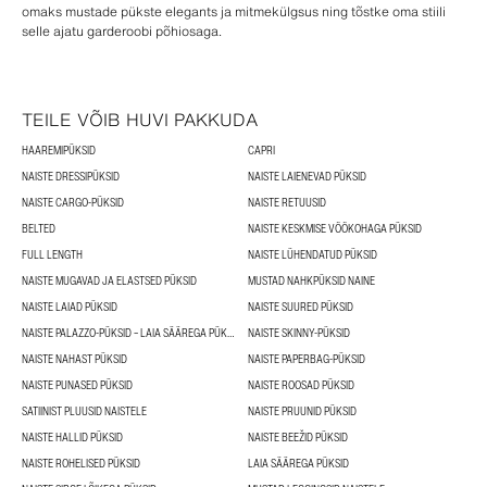
omaks mustade pükste elegants ja mitmekülgsus ning tõstke oma stiili
selle ajatu garderoobi põhiosaga.
TEILE VÕIB HUVI PAKKUDA
HAAREMIPÜKSID
CAPRI
NAISTE DRESSIPÜKSID
NAISTE LAIENEVAD PÜKSID
NAISTE CARGO-PÜKSID
NAISTE RETUUSID
BELTED
NAISTE KESKMISE VÖÖKOHAGA PÜKSID
FULL LENGTH
NAISTE LÜHENDATUD PÜKSID
NAISTE MUGAVAD JA ELASTSED PÜKSID
MUSTAD NAHKPÜKSID NAINE
NAISTE LAIAD PÜKSID
NAISTE SUURED PÜKSID
NAISTE PALAZZO-PÜKSID – LAIA SÄÄREGA PÜKSID
NAISTE SKINNY-PÜKSID
NAISTE NAHAST PÜKSID
NAISTE PAPERBAG-PÜKSID
NAISTE PUNASED PÜKSID
NAISTE ROOSAD PÜKSID
SATIINIST PLUUSID NAISTELE
NAISTE PRUUNID PÜKSID
NAISTE HALLID PÜKSID
NAISTE BEEŽID PÜKSID
NAISTE ROHELISED PÜKSID
LAIA SÄÄREGA PÜKSID