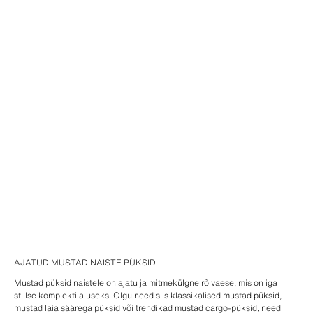
AJATUD MUSTAD NAISTE PÜKSID
Mustad püksid naistele on ajatu ja mitmekülgne rõivaese, mis on iga
stiilse komplekti aluseks. Olgu need siis klassikalised mustad püksid,
mustad laia säärega püksid või trendikad mustad cargo-püksid, need