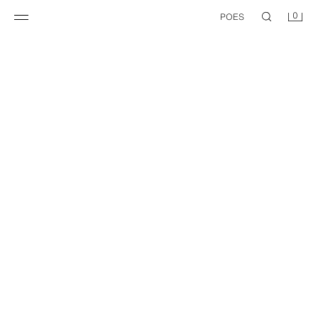
0
POES
TIMELESS
ZARA TIMELESS – TRIIBULINE DRESSIPLUUS