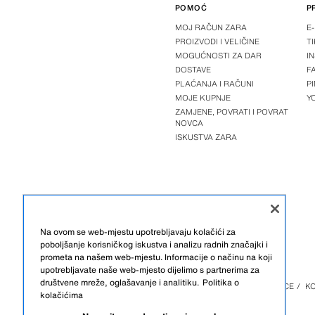
POMOĆ
P
MOJ RAČUN ZARA
E
PROIZVODI I VELIČINE
T
MOGUĆNOSTI ZA DAR
I
DOSTAVE
F
PLAĆANJA I RAČUNI
P
MOJE KUPNJE
Y
ZAMJENE, POVRATI I POVRAT
NOVCA
ISKUSTVA ZARA
Na ovom se web-mjestu upotrebljavaju kolačići za
poboljšanje korisničkog iskustva i analizu radnih značajki i
prometa na našem web-mjestu. Informacije o načinu na koji
upotrebljavate naše web-mjesto dijelimo s partnerima za
društvene mreže, oglašavanje i analitiku.
Politika o
ZARA
/
DJECA
/
DJEVOJČICE
/
KO
kolačićima
BOSNA I HERCEGOVINA