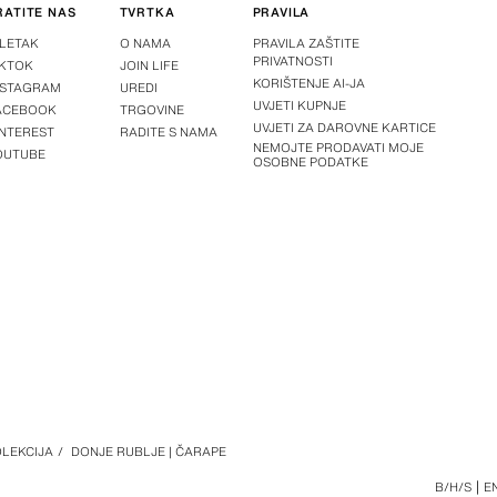
RATITE NAS
TVRTKA
PRAVILA
-LETAK
O NAMA
PRAVILA ZAŠTITE
PRIVATNOSTI
IKTOK
JOIN LIFE
KORIŠTENJE AI-JA
NSTAGRAM
UREDI
UVJETI KUPNJE
ACEBOOK
TRGOVINE
UVJETI ZA DAROVNE KARTICE
INTEREST
RADITE S NAMA
NEMOJTE PRODAVATI MOJE
OUTUBE
OSOBNE PODATKE
LEKCIJA
/
DONJE RUBLJE | ČARAPE
B/H/S
E